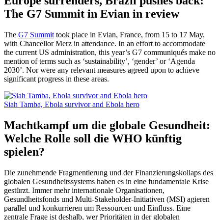
Europe surrenders, Brazil pushes back:
The G7 Summit in Evian in review
The
G7 Summit
took place in Evian, France, from 15 to 17 May,
with Chancellor Merz in attendance. In an effort to accommodate
the current US administration, this year’s G7 communiqués make no
mention of terms such as ‘sustainability’, ‘gender’ or ‘Agenda
2030’. Nor were any relevant measures agreed upon to achieve
significant progress in these areas.
Siah Tamba, Ebola survivor and Ebola hero
Machtkampf um die globale Gesundheit:
Welche Rolle soll die WHO künftig
spielen?
Die zunehmende Fragmentierung und der Finanzierungskollaps des
globalen Gesundheitssystems haben es in eine fundamentale Krise
gestürzt. Immer mehr internationale Organisationen,
Gesundheitsfonds und Multi-Stakeholder-Initiativen (MSI) agieren
parallel und konkurrieren um Ressourcen und Einfluss. Eine
zentrale Frage ist deshalb, wer Prioritäten in der globalen