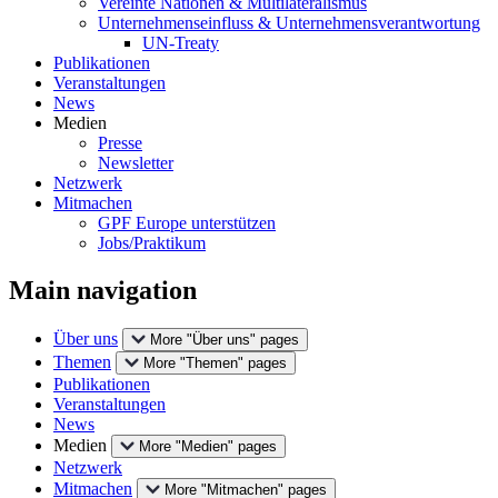
Vereinte Nationen & Multilateralismus
Unternehmenseinfluss & Unternehmensverantwortung
UN-Treaty
Publikationen
Veranstaltungen
News
Medien
Presse
Newsletter
Netzwerk
Mitmachen
GPF Europe unterstützen
Jobs/Praktikum
Main navigation
Über uns
More "Über uns" pages
Themen
More "Themen" pages
Publikationen
Veranstaltungen
News
Medien
More "Medien" pages
Netzwerk
Mitmachen
More "Mitmachen" pages