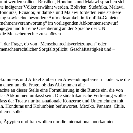
nnt werden sollten. Brasilien, Honduras und Malawi sprachen sich
te indigener Völker erwähnt werden. Bolivien, Südafrika, Malawi,
nduras, Ecuador, Südafrika und Malawi forderten eine stärkere
ung sowie eine besondere Aufmerksamkeit in Konflikt-Gebieten.
ternehmensverantwortung“ im vorliegenden Abkommensentwurf
gegen und für eine Orientierung an der Sprache der UN-
 die Menschenrechte zu schützen.
n“, der Frage, ob von „Menschenrechtsverletzungen“ oder
enschenrechtlicher Sorgfaltspflicht, Geschäftstätigkeit und –
s Abkommens und Artikel 3 über den Anwendungsbereich – oder wie die
zum einen um die Frage, ob das Abkommen alle
chte an dieser Stelle eine Formulierung in die Runde ein, die von
h das Abkommen umfasst sein. Die südafrikanische Vertretung wollte
, dass der Treaty nur transnationale Konzerne und Unternehmen mit
stan, Honduras und Kolumbien befürwortet. Mexiko, Panama, Chile,
ieren solle.
 Ägypten und Iran wollten nur die international anerkannten