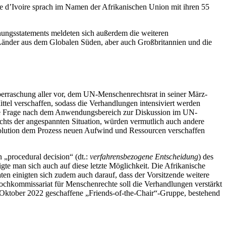
te d’Ivoire sprach im Namen der Afrikanischen Union mit ihren 55
nungsstatements meldeten sich außerdem die weiteren
m Länder aus dem Globalen Süden, aber auch Großbritannien und die
Überraschung aller vor, dem UN-Menschenrechtsrat in seiner März-
ttel verschaffen, sodass die Verhandlungen intensiviert werden
tene Frage nach dem Anwendungsbereich zur Diskussion im UN-
chts der angespannten Situation, würden vermutlich auch andere
esolution dem Prozess neuen Aufwind und Ressourcen verschaffen
n „procedural decision“ (dt.:
verfahrensbezogene Entscheidung
) des
te man sich auch auf diese letzte Möglichkeit. Die Afrikanische
ten einigten sich zudem auch darauf, dass der Vorsitzende weitere
ochkommissariat für Menschenrechte soll die Verhandlungen verstärkt
m Oktober 2022 geschaffene „Friends-of-the-Chair“-Gruppe, bestehend