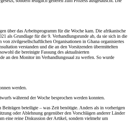
gesetzt, sondern lediglich generell zum Prozess ausgetauscht. Die
ungen über das Arbeitsprogramm für die Woche kam. Die afrikanische
 als Grundlage für die 9. Verhandlungsrunde ab, da sie sich in die
 von zivilgesellschaftlichen Organisationen in Ghana organisiertes
sultation verstanden und die an den Vorsitzenden übermittelten
 sowohl die bereinigte Fassung des aktualisierten
de an den Monitor im Verhandlungssaal zu werfen. So wurde
gonnen werden.
entwurfs während der Woche besprochen werden konnten.
 Beiträgen beteiligte – was Zeit benötigte. Anders als in vorherigen
rstützung oder Ablehnung gegenüber den Vorschlägen anderer Länder
um eine reine Diskussion der Artikel, sondern vielmehr um