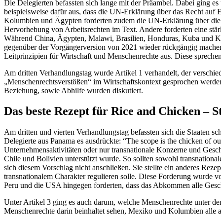
Die Delegierten befassten sich lange mit der Präambel. Dabei ging 
beispielsweise dafür aus, dass die UN-Erklärung über das Recht auf
Kolumbien und Ägypten forderten zudem die UN-Erklärung über die R
Hervorhebung von Arbeitsrechten im Text. Andere forderten eine st
Während China, Ägypten, Malawi, Brasilien, Honduras, Kuba und 
gegenüber der Vorgängerversion von 2021 wieder rückgängig machen 
Leitprinzipien für Wirtschaft und Menschenrechte aus. Diese sprech
Am dritten Verhandlungstag wurde Artikel 1 verhandelt, der verschi
„Menschenrechtsverstößen“ im Wirtschaftskontext gesprochen werden so
Beziehung, sowie Abhilfe wurden diskutiert.
Das beste Rezept für Rice and Chicken – 
Am dritten und vierten Verhandlungstag befassten sich die Staaten s
Delegierte aus Panama es ausdrückte: “The scope is the chicken of o
Unternehmensaktivitäten oder nur transnationale Konzerne und Geschäf
Chile und Bolivien unterstützt wurde. So sollten sowohl transnationa
sich diesem Vorschlag nicht anschließen. Sie stellte ein anderes Rez
transnationalem Charakter regulieren solle. Diese Forderung wurde 
Peru und die USA hingegen forderten, dass das Abkommen alle Geschäft
Unter Artikel 3 ging es auch darum, welche Menschenrechte unter de
Menschenrechte darin beinhaltet sehen, Mexiko und Kolumbien alle 