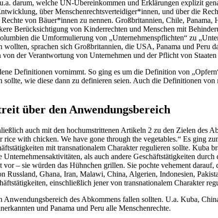
es u.a. darum, welche UN-Übereinkommen und Erklärungen explizit gena
 Entwicklung, über Menschenrechtsverteidiger*innen, und über die Rech
echte von Bäuer*innen zu nennen. Großbritannien, Chile, Panama, Ho
ärkere Berücksichtigung von Kinderrechten und Menschen mit Behinder
Kolumbien die Umformulierung von „Unternehmenspflichten“ zu „Un
wollten, sprachen sich Großbritannien, die USA, Panama und Peru da
en von der Verantwortung von Unternehmen und der Pflicht von Staaten
edene Definitionen vornimmt. So ging es um die Definition von „Opfer
llte, wie diese dann zu definieren seien. Auch die Definitionen von m
Streit über den Anwendungsbereich
chließlich auch mit den hochumstrittenen Artikeln 2 zu den Zielen de
ur rice with chicken. We have gone through the vegetables.“ Es ging 
tstätigkeiten mit transnationalem Charakter regulieren sollte. Kuba bra
le Unternehmensaktivitäten, als auch andere Geschäftstätigkeiten durc
ept vor – sie würden das Hühnchen grillen. Sie pochte vehement darauf
von Russland, Ghana, Iran, Malawi, China, Algerien, Indonesien, Paki
stätigkeiten, einschließlich jener von transnationalem Charakter regul
n Anwendungsbereich des Abkommens fallen sollten. U.a. Kuba, China,
anerkannten und Panama und Peru alle Menschenrechte.