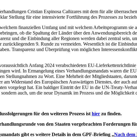
erhandlungen Cristian Espinosa Cañizares mit dem für alle überraschende
lar Stellung für eine intensivierte Fortführung des Prozesses zu bezieh
 in welchem finanziellen Umfang und mit welchem Arbeitsprogramm sie 
vorbringen, ob die Spaltung der Länder über den Anwendungsbereich 
renz und die Einbindung aller Regionen werden dabei zentral sein, u
urückliegenden 9. Runde zu vermeiden. Wesentlich ist die Einbindung 
haben. Transparenz und Überprüfung von möglichen Interessenskonflik
voraussichtlich Anfang 2024 verabschiedeten EU-Lieferkettenrichtlinie 
ingen wird. In Ermangelung eines Verhandlungsmandats waren die EU 
 Stellungnahmen zu Wort. Eine Mehrheit der Mitgliedstaaten, darunter 
er am Widerstand des Europäischen Auswärtigen Dienstes, der auch auf 
 vorgelegt hat. Ein baldiger Eintritt der EU in die UN-Treaty-Verhand
 sondern auch, um die neue Dynamik im Prozess und die Möglichkeit d
lussfolgerungen für den weiteren Prozess ist
hier
zu finden.
rhandlungsrunde von den Staaten vorgebrachten Forderungen fü
andats gibt es weitere Details in dem GPF-Briefing „
Nach dem E