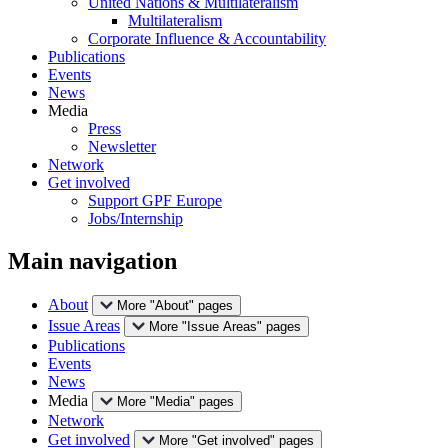
United Nations & Multilateralism
Multilateralism
Corporate Influence & Accountability
Publications
Events
News
Media
Press
Newsletter
Network
Get involved
Support GPF Europe
Jobs/Internship
Main navigation
About
More "About" pages
Issue Areas
More "Issue Areas" pages
Publications
Events
News
Media
More "Media" pages
Network
Get involved
More "Get involved" pages