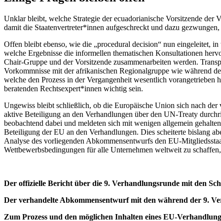
Unklar bleibt, welche Strategie der ecuadorianische Vorsitzende der V
damit die Staatenvertreter*innen aufgeschreckt und dazu gezwungen, k
Offen bleibt ebenso, wie die „procedural decision“ nun eingeleitet,
welche Ergebnisse die informellen thematischen Konsultationen her
Chair-Gruppe und der Vorsitzende zusammenarbeiten werden. Transpa
Vorkommnisse mit der afrikanischen Regionalgruppe wie während der z
welche den Prozess in der Vergangenheit wesentlich vorangetrieben 
beratenden Rechtsexpert*innen wichtig sein.
Ungewiss bleibt schließlich, ob die Europäische Union sich nach der 
aktive Beteiligung an den Verhandlungen über den UN-Treaty durchr
beobachtend dabei und meldeten sich mit wenigen allgemein gehaltenen
Beteiligung der EU an den Verhandlungen. Dies scheiterte bislang ab
Analyse des vorliegenden Abkommensentwurfs den EU-Mitgliedsstaaten
Wettbewerbsbedingungen für alle Unternehmen weltweit zu schaffen,
Der offizielle Bericht über die 9. Verhandlungsrunde mit den Sch
Der verhandelte Abkommensentwurf mit den während der 9. Ve
Zum Prozess und den möglichen Inhalten eines EU-Verhandlungsm