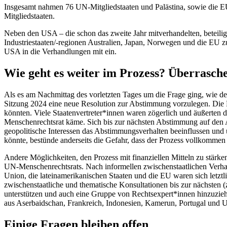
Insgesamt nahmen 76 UN-Mitgliedstaaten und Palästina, sowie die EU 
Mitgliedstaaten.
Neben den USA – die schon das zweite Jahr mitverhandelten, beteili
Industriestaaten/-regionen Australien, Japan, Norwegen und die EU z
USA in die Verhandlungen mit ein.
Wie geht es weiter im Prozess? Überrasch
Als es am Nachmittag des vorletzten Tages um die Frage ging, wie de
Sitzung 2024 eine neue Resolution zur Abstimmung vorzulegen. Die Re
könnten. Viele Staatenvertreter*innen waren zögerlich und äußerte
Menschenrechtsrat käme. Sich bis zur nächsten Abstimmung auf den A
geopolitische Interessen das Abstimmungsverhalten beeinflussen und
könnte, bestünde anderseits die Gefahr, dass der Prozess vollkommen
Andere Möglichkeiten, den Prozess mit finanziellen Mitteln zu stärken
UN-Menschenrechtsrats. Nach informellen zwischenstaatlichen Verhand
Union, die lateinamerikanischen Staaten und die EU waren sich letztl
zwischenstaatliche und thematische Konsultationen bis zur nächsten
unterstützen und auch eine Gruppe von Rechtsexpert*innen hinzuziehe
aus Aserbaidschan, Frankreich, Indonesien, Kamerun, Portugal und Ur
Einige Fragen bleiben offen