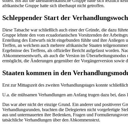
sollen. Bis auf die lateinamerikanische Gruppe hatte sich letztlich 
afrikanische Gruppe hatte sich überhaupt nicht getroffen.
Schleppender Start der Verhandlungswoch
Diese Tatsache war schließlich auch einer der Gründe, die dazu führ
Gruppe lehnte den vom ecuadorianischen Vorsitzenden der Arbeitsgrup
Erstellung des Entwurfs nicht eingebunden fühlte und ihre Anliegen u
Treffen, an welchem auch mehrere afrikanische Staaten teilgenommen 
Ergebnisse des Treffens, als offizieller Bericht aufgefasst worden. Na
Abkommensentwurfs, als auch die Version im Überarbeitungsmodus u
ermöglicht, die Änderungen gegenüber der Vorgängerversion sowie 
Staaten kommen in den Verhandlungsmod
Erst zur Mittagszeit des zweiten Verhandlungstages konnte schließl
U.a. die mühsamen Verhandlungen am Anfang trugen dazu bei, dass l
Das war aber nicht der einzige Grund. Ein anderer und positiverer Gru
Verhandlungsrunden, brachten die Delegierten nicht vorgefertigte St
aus und untermauerten ihre Bedenken, Fragen und Formulierungsvorsch
tatsächliche Verhandlungen über den Abkommenstext.