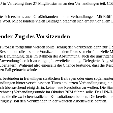
in Vertretung ihrer 27 Mitgliedstaaten an den Verhandlungen teil. Cô
gte sich erstmals auch Großbritannien an den Verhandlungen. Mit Eröff
u Wort. Mit besonders vielen Beiträgen brachten sich erneut vor alle
ender Zug des Vorsitzenden
r Prozess fortgeführt werden sollte, schlug der Vorsitzende dann zur 
solution solle – so der Vorsitzende – dem Prozess mehr finanzielle Mi
n die Befürchtung, dass im Rahmen der Abstimmung, auch die umstrit
nwendungsbereich zu einigen, bezweifelten einige Delegierte. Angesi
 überlagern. Während also einerseits die Chance bestünde, dass die R
 zu Fall gebracht würde.
, bestünden in freiwilligen staatlichen Beiträgen oder einer sogenannte
lungen hinter verschlossenen Türen am letzten Verhandlungstag, einig
ich überraschend einig darin, keine neue Resolution zu wollen. Die Staa
 (zehnten) Verhandlungsrunde im Oktober 2024 führen solle. Das UN-H
n, die die zwischenstaatlichen Konsultationen beraten. Die bereits i
uguay, soll den Vorsitzenden in der weiteren Arbeitsweise beraten.