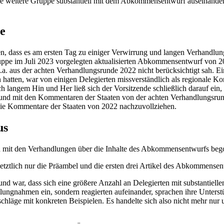
keine weitere Gruppe substantiell mit dem Abkommensentwurf auseinander
e
ten, dass es am ersten Tag zu einiger Verwirrung und langen Verhandl
pe im Juli 2023 vorgelegten aktualisierten Abkommensentwurf von 2021
.a. aus der achten Verhandlungsrunde 2022 nicht berücksichtigt sah. Ein
hatten, war von einigen Delegierten missverständlich als regionale Kon
ch langem Hin und Her ließ sich der Vorsitzende schließlich darauf ein,
nd mit den Kommentaren der Staaten von der achten Verhandlungsrun
die Kommentare der Staaten von 2022 nachzuvollziehen.
us
ich mit den Verhandlungen über die Inhalte des Abkommensentwurfs be
etztlich nur die Präambel und die ersten drei Artikel des Abkommens
nd war, dass sich eine größere Anzahl an Delegierten mit substantiellen
ellungnahmen ein, sondern reagierten aufeinander, sprachen ihre Unte
läge mit konkreten Beispielen. Es handelte sich also nicht mehr nur 