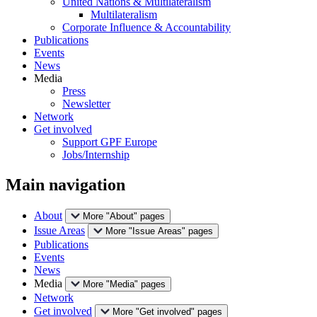
United Nations & Multilateralism
Multilateralism
Corporate Influence & Accountability
Publications
Events
News
Media
Press
Newsletter
Network
Get involved
Support GPF Europe
Jobs/Internship
Main navigation
About
More "About" pages
Issue Areas
More "Issue Areas" pages
Publications
Events
News
Media
More "Media" pages
Network
Get involved
More "Get involved" pages