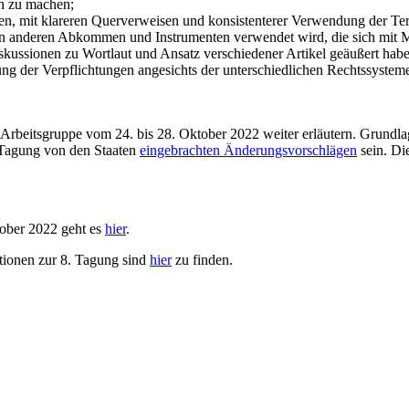
ch zu machen;
en, mit klareren Querverweisen und konsistenterer Verwendung der Te
e in anderen Abkommen und Instrumenten verwendet wird, die sich mi
iskussionen zu Wortlaut und Ansatz verschiedener Artikel geäußert habe
ung der Verpflichtungen angesichts der unterschiedlichen Rechtssysteme
rbeitsgruppe vom 24. bis 28. Oktober 2022 weiter erläutern. Grundlag
Tagung von den Staaten
eingebrachten Änderungsvorschlägen
sein. Di
ober 2022 geht es
hier
.
ionen zur 8. Tagung sind
hier
zu finden.