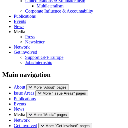
United Nations & Multilateralism
Multilateralism
Corporate Influence & Accountability
Publications
Events
News
Media
Press
Newsletter
Network
Get involved
Support GPF Europe
Jobs/Internship
Main navigation
About
More "About" pages
Issue Areas
More "Issue Areas" pages
Publications
Events
News
Media
More "Media" pages
Network
Get involved
More "Get involved" pages