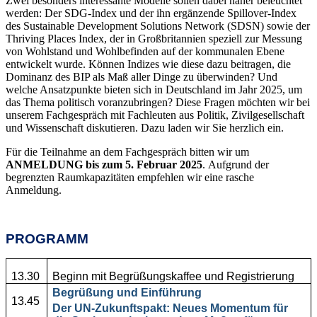
Zwei besonders interessante Modelle sollen dabei näher beleuchtet
werden: Der SDG-Index und der ihn ergänzende Spillover-Index
des Sustainable Development Solutions Network (SDSN) sowie der
Thriving Places Index, der in Großbritannien speziell zur Messung
von Wohlstand und Wohlbefinden auf der kommunalen Ebene
entwickelt wurde. Können Indizes wie diese dazu beitragen, die
Dominanz des BIP als Maß aller Dinge zu überwinden? Und
welche Ansatzpunkte bieten sich in Deutschland im Jahr 2025, um
das Thema politisch voranzubringen? Diese Fragen möchten wir bei
unserem Fachgespräch mit Fachleuten aus Politik, Zivilgesellschaft
und Wissenschaft diskutieren. Dazu laden wir Sie herzlich ein.
Für die Teilnahme an dem Fachgespräch bitten wir um
ANMELDUNG bis zum 5. Februar 2025
.
Aufgrund der
begrenzten Raumkapazitäten empfehlen wir eine rasche
Anmeldung.
PROGRAMM
13.30
Beginn mit Begrüßungskaffee und Registrierung
Begrüßung und Einführung
13.45
Der UN-Zukunftspakt: Neues Momentum für