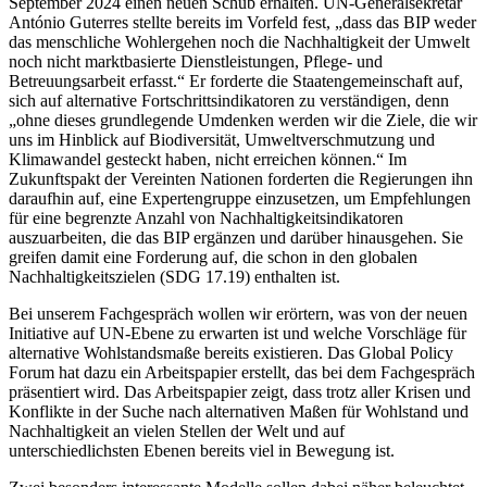
September 2024 einen neuen Schub erhalten. UN-Generalsekretär
António Guterres stellte bereits im Vorfeld fest, „dass das BIP weder
das menschliche Wohlergehen noch die Nachhaltigkeit der Umwelt
noch nicht marktbasierte Dienstleistungen, Pflege- und
Betreuungsarbeit erfasst.“ Er forderte die Staatengemeinschaft auf,
sich auf alternative Fortschrittsindikatoren zu verständigen, denn
„ohne dieses grundlegende Umdenken werden wir die Ziele, die wir
uns im Hinblick auf Biodiversität, Umweltverschmutzung und
Klimawandel gesteckt haben, nicht erreichen können.“ Im
Zukunftspakt der Vereinten Nationen forderten die Regierungen ihn
daraufhin auf, eine Expertengruppe einzusetzen, um Empfehlungen
für eine begrenzte Anzahl von Nachhaltigkeitsindikatoren
auszuarbeiten, die das BIP ergänzen und darüber hinausgehen. Sie
greifen damit eine Forderung auf, die schon in den globalen
Nachhaltigkeitszielen (SDG 17.19) enthalten ist.
Bei unserem Fachgespräch wollen wir erörtern, was von der neuen
Initiative auf UN-Ebene zu erwarten ist und welche Vorschläge für
alternative Wohlstandsmaße bereits existieren. Das Global Policy
Forum hat dazu ein Arbeitspapier erstellt, das bei dem Fachgespräch
präsentiert wird. Das Arbeitspapier zeigt, dass trotz aller Krisen und
Konflikte in der Suche nach alternativen Maßen für Wohlstand und
Nachhaltigkeit an vielen Stellen der Welt und auf
unterschiedlichsten Ebenen bereits viel in Bewegung ist.