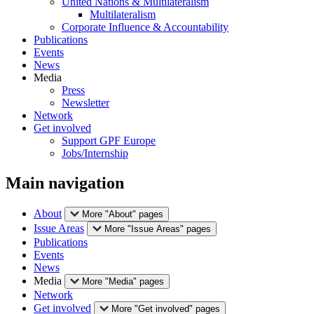
United Nations & Multilateralism
Multilateralism
Corporate Influence & Accountability
Publications
Events
News
Media
Press
Newsletter
Network
Get involved
Support GPF Europe
Jobs/Internship
Main navigation
About
More "About" pages
Issue Areas
More "Issue Areas" pages
Publications
Events
News
Media
More "Media" pages
Network
Get involved
More "Get involved" pages