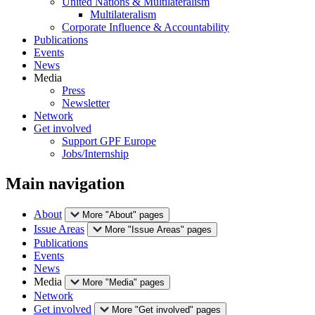
United Nations & Multilateralism
Multilateralism
Corporate Influence & Accountability
Publications
Events
News
Media
Press
Newsletter
Network
Get involved
Support GPF Europe
Jobs/Internship
Main navigation
About
More "About" pages
Issue Areas
More "Issue Areas" pages
Publications
Events
News
Media
More "Media" pages
Network
Get involved
More "Get involved" pages