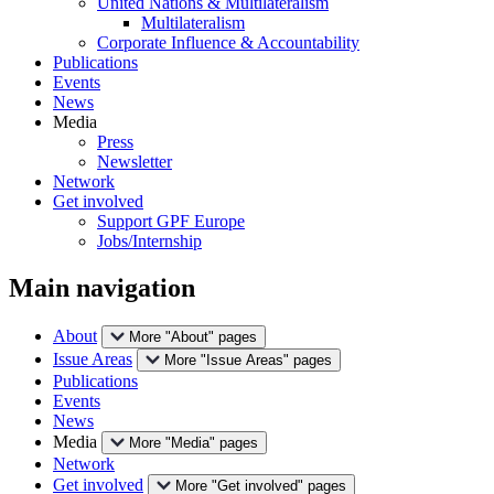
United Nations & Multilateralism
Multilateralism
Corporate Influence & Accountability
Publications
Events
News
Media
Press
Newsletter
Network
Get involved
Support GPF Europe
Jobs/Internship
Main navigation
About
More "About" pages
Issue Areas
More "Issue Areas" pages
Publications
Events
News
Media
More "Media" pages
Network
Get involved
More "Get involved" pages