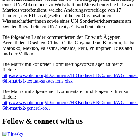
eines UN-Abkommens zu Wirtschaft und Menschenrechte hat zwei
Matrices veröffentlicht, welche Änderungsvorschläge von 17
Ländern, der EU, zivilgesellschaftlichen Organisationen,
Wissenschaftler*innen sowie eines UN-Sonderberichterstatters am
zweiten überarbeiteten UN-Treaty-Entwurf enthalten.
Die folgenden Länder kommentierten den Entwurf: Ägypten,
Argentinien, Brasilien, China, Chile, Guyana, Iran, Kamerun, Kuba,
Marokko, Mexiko, Palästina, Panama, Peru, Philippinen, Russland
und der Vatikan
Die Matrix mit konkreten Formulierungsvorschlägen ist hier zu
finden:
https://www.ohchr.org/Documents/HRBodies/HRCouncil/WGTransCo
6th-matrix1-textual-suggestions.xlsx
Die Matrix mit allgemeinen Kommentaren und Fragen ist hier zu
finden:
https://www.ohchr.org/Documents/HRBodies/HRCouncil/WGTransCo
6th-matrix2-general-co…
Follow & connect with us