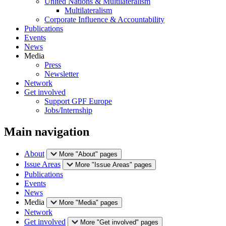
United Nations & Multilateralism
Multilateralism
Corporate Influence & Accountability
Publications
Events
News
Media
Press
Newsletter
Network
Get involved
Support GPF Europe
Jobs/Internship
Main navigation
About
More "About" pages
Issue Areas
More "Issue Areas" pages
Publications
Events
News
Media
More "Media" pages
Network
Get involved
More "Get involved" pages