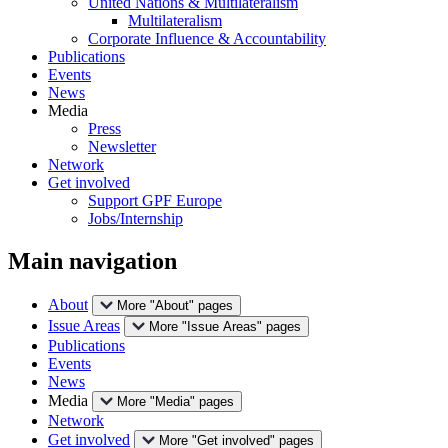
United Nations & Multilateralism
Multilateralism
Corporate Influence & Accountability
Publications
Events
News
Media
Press
Newsletter
Network
Get involved
Support GPF Europe
Jobs/Internship
Main navigation
About
More "About" pages
Issue Areas
More "Issue Areas" pages
Publications
Events
News
Media
More "Media" pages
Network
Get involved
More "Get involved" pages