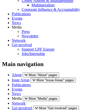
United Nations & Multilateralism
Multilateralism
Corporate Influence & Accountability
Publications
Events
News
Media
Press
Newsletter
Network
Get involved
Support GPF Europe
Jobs/Internship
Main navigation
About
More "About" pages
Issue Areas
More "Issue Areas" pages
Publications
Events
News
Media
More "Media" pages
Network
Get involved
More "Get involved" pages