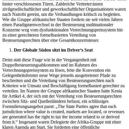
hinter verschlossenen Türen. Zahlreiche Vertreter:innen
zivilgesellschaftlicher und gewerkschaftlicher Organisationen waren
nach Nairobi gereist, um die Verhandlungen kritisch zu begleiten.
Wie die Gruppe afrikanischer Staaten fordern sie seit vielen Jahren
einen Paradigmenwechsel in der Besteuerung multinationaler
Konzerne weg vom dysfunktionalen Verrechnungspreissystem hin
zu einer gerechteren formelbasierten Verteilung von
Besteuerungsrechten über eine Gesamtkonzernsteuer.
Der Globale Süden sitzt im Driver‘s Seat
Denn statt diese Frage wie in der Vergangenheit mit
Doppelbesteuerungsabkommen und im Rahmen des
Verrechnungspreissystem zu lösen, böte die Konvention ein
Gelegenheitsfenster neue Wege jenseits ausgetretener Pfade zu
beschreiten und die Verteilung von Besteuerungsrechten nach
Kriterien wie Umsatz und Beschäftigung formelbasiert gerechter zu
verteilen. Im Namen der Gruppe afrikanischer Staaten hatte Kenia
für Artikel 4, der sich mit der Verteilung von Besteuerungsrechten
zwischen Sitz- und Quellenländern befasst, ein schlüssiges
Formulierungsangebot parat: „The State Parties agree that each
jurisdiction where value is created, markets are located, or revenues
are generated has the right to tax the income related to or derived
from it.“ Insgesamt waren Delegierte der Afrika-Gruppe mit einer
klaren Agenda am Start. Sie forderten eine öffentliche