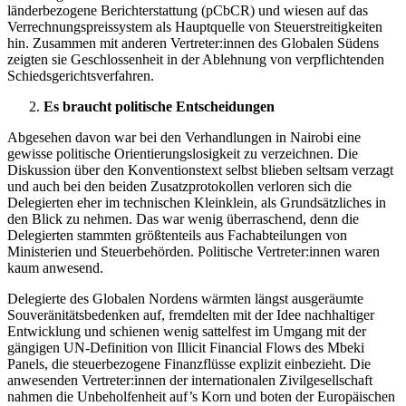
länderbezogene Berichterstattung (pCbCR) und wiesen auf das
Verrechnungspreissystem als Hauptquelle von Steuerstreitigkeiten
hin. Zusammen mit anderen Vertreter:innen des Globalen Südens
zeigten sie Geschlossenheit in der Ablehnung von verpflichtenden
Schiedsgerichtsverfahren.
Es braucht politische Entscheidungen
Abgesehen davon war bei den Verhandlungen in Nairobi eine
gewisse politische Orientierungslosigkeit zu verzeichnen. Die
Diskussion über den Konventionstext selbst blieben seltsam verzagt
und auch bei den beiden Zusatzprotokollen verloren sich die
Delegierten eher im technischen Kleinklein, als Grundsätzliches in
den Blick zu nehmen. Das war wenig überraschend, denn die
Delegierten stammten größtenteils aus Fachabteilungen von
Ministerien und Steuerbehörden. Politische Vertreter:innen waren
kaum anwesend.
Delegierte des Globalen Nordens wärmten längst ausgeräumte
Souveränitätsbedenken auf, fremdelten mit der Idee nachhaltiger
Entwicklung und schienen wenig sattelfest im Umgang mit der
gängigen UN-Definition von Illicit Financial Flows des Mbeki
Panels, die steuerbezogene Finanzflüsse explizit einbezieht. Die
anwesenden Vertreter:innen der internationalen Zivilgesellschaft
nahmen die Unbeholfenheit auf’s Korn und boten der Europäischen