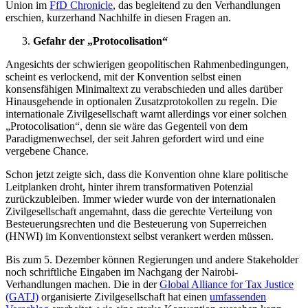
Union im
FfD Chronicle
, das begleitend zu den Verhandlungen
erschien, kurzerhand Nachhilfe in diesen Fragen an.
Gefahr der „Protocolisation“
Angesichts der schwierigen geopolitischen Rahmenbedingungen,
scheint es verlockend, mit der Konvention selbst einen
konsensfähigen Minimaltext zu verabschieden und alles darüber
Hinausgehende in optionalen Zusatzprotokollen zu regeln. Die
internationale Zivilgesellschaft warnt allerdings vor einer solchen
„Protocolisation“, denn sie wäre das Gegenteil von dem
Paradigmenwechsel, der seit Jahren gefordert wird und eine
vergebene Chance.
Schon jetzt zeigte sich, dass die Konvention ohne klare politische
Leitplanken droht, hinter ihrem transformativen Potenzial
zurückzubleiben. Immer wieder wurde von der internationalen
Zivilgesellschaft angemahnt, dass die gerechte Verteilung von
Besteuerungsrechten und die Besteuerung von Superreichen
(HNWI) im Konventionstext selbst verankert werden müssen.
Bis zum 5. Dezember können Regierungen und andere Stakeholder
noch schriftliche Eingaben im Nachgang der Nairobi-
Verhandlungen machen. Die in der
Global Alliance for Tax Justice
(GATJ)
organisierte Zivilgesellschaft hat einen
umfassenden