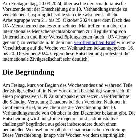
Am Freitagmittag, 20.09.2024, überraschte der ecuadorianische
Vorsitzende mit der Entscheidung die 10. Verhandlungsrunde zu
verschieben. Ursprünglich sollte sich die zwischenstaatliche
Arbeitsgruppe vom 21. bis 25. Oktober 2024 unter dem Dach des
UN-Menschenrechtsrates zum zehnten Mal treffen, um über ein
internationales Menschenrechtsabkommen zur Regulierung von
Unternehmen und ihrer Wertschöpfungsketten (auch „UN-Treaty“
genannt) zu verhandeln. In dem nun
veröffentlichten Brief
wird eine
Verschiebung auf die Woche vor Weihnachten bekanntgegeben, 16.
bis 20. Dezember 2024. Gegen diese Entscheidung protestiert die
internationale Zivilgesellschaft sehr deutlich.
Die Begründung
Am Freitag, kurz vor Beginn des Wochenendes und während Teile
der Zivilgesellschaft in New York damit beschäftigt waren sich für
einen progressiven UN-Zukunftspakt einzusetzen, veröffentlichte
die Ständige Vertretung Ecuadors bei den Vereinten Nationen in
Genf einen Brief, in welchem sie die Verschiebung der 10.
Verhandlungsrunde von Oktober in den Dezember bekannt gibt. Die
Entscheidung wird mit „force majeure“ und „administrative
challenges“ begründet, ausgelöst insbesondere durch einen
personellen Wechsel innerhalb der ecuadorianischen Vertretung.
Diese Verschiebung, knapp vier Wochen vor dem ursprünglich