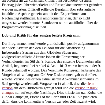
die Absage als zu kurzfristig kritisiert, insbesondere, da dieser
Feiertag jedes Jahr wiederkehrt und Reisepläne unerwartet geändert
werden mussten. Offiziell sollte die Beratung über substantielle
inhaltliche Aspekte gemeinsam mit den Expert*innen am
Nachmittag stattfinden. Ein ambitionierter Plan, der so nicht
umgesetzt werden konnte. Stattdessen wurde ausführlich über den
Programmvorschlag diskutiert.
Lob und Kritik für das ausgearbeitete Programm
Der Programmentwurf wurde grundsätzlich positiv aufgenommen
und viele Akteure dankten Ecuador für die Ausarbeitung.
Insbesondere Staaten aus dem Globalen Süden und
zivilgesellschaftliche Akteure lobten die Fortsetzung der
Verhandlungen im Stil der 9. Runde, das einzelne Durchgehen aller
Artikel, beginnend bei Artikel 4. Art. 1 bis 3 waren bereits in der 9.
Runde behandelt worden. Das Vereinigte Königreich kritisierte das
Vorgehen als zu langsam. Größere Diskussionen gab es darüber,
welche Version des dritten aktualisierten Abkommensentwurfs im
Saal gezeigt werden soll. Vorgesehen ist aktuell, dass die
clean
version
auf dem Bildschirm gezeigt wird und die
version in track
changes
nur auf explizite Nachfrage. Dies kritisierten u.a. Kuba, die
Global Campaign, Friends of the Earth und FIAN. Sie plädieren
dafür, dass die kommentierte Version zu jeder Zeit gezeigt wird.