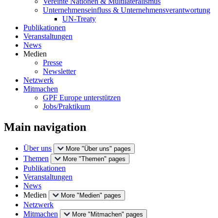
Vereinte Nationen & Multilateralismus
Unternehmenseinfluss & Unternehmensverantwortung
UN-Treaty
Publikationen
Veranstaltungen
News
Medien
Presse
Newsletter
Netzwerk
Mitmachen
GPF Europe unterstützen
Jobs/Praktikum
Main navigation
Über uns
More "Über uns" pages
Themen
More "Themen" pages
Publikationen
Veranstaltungen
News
Medien
More "Medien" pages
Netzwerk
Mitmachen
More "Mitmachen" pages