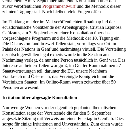
verhandeln. Am 3. September fand eine Konsultation über den
zuvor veröffentlichen
Programmentwurf
und die Methodik dieser
zehnten Tagung statt. Noch bleiben viele Fragen offen.
Im Einklang mit der im Mai veröffentlichten Roadmap lud der
ecuadorianische Vorsitzende der Arbeitsgruppe, Cristian Espinosa
Cañizares, am 3. September zu einer Konsultation über das
vorgeschlagene Programm und die Methodik der 10. Tagung ein.
Die Diskussion fand in zwei Teilen statt, vormittags vor Ort im
Palais des Nations in Genf und nachmittags virtuell. Die Vorstellung
der frisch gewählten legal experts wurde in die Session am
Nachmittag verlegt, da nur eine Person tatsächlich in Genf war. Das
Interesse an beiden Teilen war groß, im Genfer Raum nahmen 27
Staatsvertretungen teil, darunter die EU, unsere Nachbarn
Frankreich und Österreich, das Vereinigte Königreich und die
Vereinigten Staaten. Im Online-Raum waren zeitweise über 50
Personen anwesend.
Irritation über abgesagte Konsultation
Nur wenige Wochen vor der eigentlich geplanten thematischen
Konsultation sagte der Vorsitzende die für den 5. September
angesetzte Sitzung mit Verweis auf einen Feiertag in Genf ab. Dies
sorgte für einige Irritationen und Unverständnis. Zum einen wurde