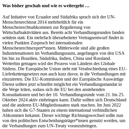
Was bisher geschah und wie es weitergeht …
Auf Initiative von Ecuador und Südafrika sprach sich der UN-
Menschenrechtsrat 2014 mehrheitlich für ein
Menschenrechtsabkommen zur Regulierung von
Wirtschaftsaktivitäten aus. Bereits acht Verhandlungsrunden fanden
seitdem statt. Ein mehrfach überarbeiteter Vertragsentwurf findet in
vielen Punkten Zuspruch bei internationalen
Menschenrechtsexpert*innen. Mittlerweile sind alle großen
Industrienationen im Verhandlungsraum, angefangen von den USA
bis hin zu Brasilien, Südafrika, Indien, China und Russland.
Weiterhin getragen wird der Prozess von Ländern des Globale
Südens. Die Europäische Union steht mit Verabschiedung eines EU-
Lieferkettengesetzes nun auch kurz davor, in die Verhandlungen mit
einzutreten. Die EU-Kommission und der Europäische Auswärtige
Dienst sollten jetzt schnellst möglichst ein Verhandlungsmandat in
die Wege leiten, sodass sich die EU bei den anstehenden
Konsultationen und bei der 10. Verhandlungsrunde vom 21. bis 25.
Oktober 2024 aktiv einbringen kann. Dafür sollten sich Deutschland
und die anderen EU-Mitgliedsstaaten stark machen. Im Juni 2022
haben sich die G7-Staaten zu einem international verbindlichen
Abkommen bekannt. Dieser wichtige Richtungswechsel sollte nun
von den politischen Entscheidungsträger*innen genutzt werden, um
die Verhandlungen zum UN-Treaty voranzubringen.