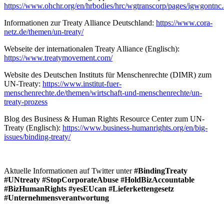
https://www.ohchr.org/en/hrbodies/hrc/wgtranscorp/pages/igwgontnc
Informationen zur Treaty Alliance Deutschland:
https://www.cora-
netz.de/themen/un-treaty/
Webseite der internationalen Treaty Alliance (Englisch):
https://www.treatymovement.com/
Website des Deutschen Instituts für Menschenrechte (DIMR) zum
UN-Treaty:
https://www.institut-fuer-
menschenrechte.de/themen/wirtschaft-und-menschenrechte/un-
treaty-prozess
Blog des Business & Human Rights Resource Center zum UN-
Treaty (Englisch):
https://www.business-humanrights.org/en/big-
issues/binding-treaty/
Aktuelle Informationen auf Twitter unter
#BindingTreaty
#UNtreaty
#StopCorporateAbuse
#HoldBizAccountable
#BizHumanRights #yesEUcan #Lieferkettengesetz
#Unternehmensverantwortung