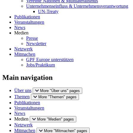
Vereinte Nationen & Multilateralismus
Unternehmenseinfluss & Unternehmensverantwortung
UN-Treaty
Publikationen
Veranstaltungen
News
Medien
Presse
Newsletter
Netzwerk
Mitmachen
GPF Europe unterstützen
Jobs/Praktikum
Main navigation
Über uns
More "Über uns" pages
Themen
More "Themen" pages
Publikationen
Veranstaltungen
News
Medien
More "Medien" pages
Netzwerk
Mitmachen
More "Mitmachen" pages