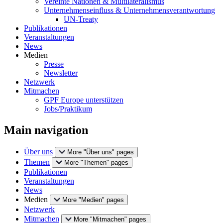
Vereinte Nationen & Multilateralismus
Unternehmenseinfluss & Unternehmensverantwortung
UN-Treaty
Publikationen
Veranstaltungen
News
Medien
Presse
Newsletter
Netzwerk
Mitmachen
GPF Europe unterstützen
Jobs/Praktikum
Main navigation
Über uns
More "Über uns" pages
Themen
More "Themen" pages
Publikationen
Veranstaltungen
News
Medien
More "Medien" pages
Netzwerk
Mitmachen
More "Mitmachen" pages