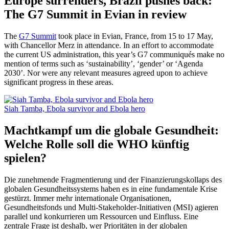
Europe surrenders, Brazil pushes back:
The G7 Summit in Evian in review
The
G7 Summit
took place in Evian, France, from 15 to 17 May,
with Chancellor Merz in attendance. In an effort to accommodate
the current US administration, this year’s G7 communiqués make no
mention of terms such as ‘sustainability’, ‘gender’ or ‘Agenda
2030’. Nor were any relevant measures agreed upon to achieve
significant progress in these areas.
Siah Tamba, Ebola survivor and Ebola hero
Machtkampf um die globale Gesundheit:
Welche Rolle soll die WHO künftig
spielen?
Die zunehmende Fragmentierung und der Finanzierungskollaps des
globalen Gesundheitssystems haben es in eine fundamentale Krise
gestürzt. Immer mehr internationale Organisationen,
Gesundheitsfonds und Multi-Stakeholder-Initiativen (MSI) agieren
parallel und konkurrieren um Ressourcen und Einfluss. Eine
zentrale Frage ist deshalb, wer Prioritäten in der globalen