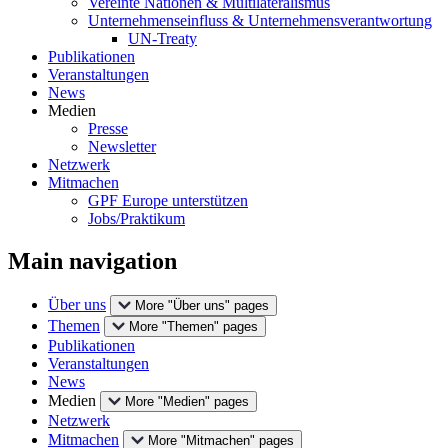
Vereinte Nationen & Multilateralismus
Unternehmenseinfluss & Unternehmensverantwortung
UN-Treaty
Publikationen
Veranstaltungen
News
Medien
Presse
Newsletter
Netzwerk
Mitmachen
GPF Europe unterstützen
Jobs/Praktikum
Main navigation
Über uns
More "Über uns" pages
Themen
More "Themen" pages
Publikationen
Veranstaltungen
News
Medien
More "Medien" pages
Netzwerk
Mitmachen
More "Mitmachen" pages