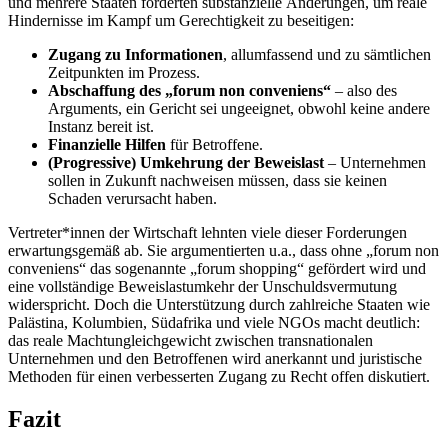
und mehrere Staaten forderten substanzielle Änderungen, um reale
Hindernisse im Kampf um Gerechtigkeit zu beseitigen:
Zugang zu Informationen
, allumfassend und zu sämtlichen
Zeitpunkten im Prozess.
Abschaffung des „forum non conveniens“
– also des
Arguments, ein Gericht sei ungeeignet, obwohl keine andere
Instanz bereit ist.
Finanzielle Hilfen
für Betroffene.
(Progressive) Umkehrung der Beweislast
– Unternehmen
sollen in Zukunft nachweisen müssen, dass sie keinen
Schaden verursacht haben.
Vertreter*innen der Wirtschaft lehnten viele dieser Forderungen
erwartungsgemäß ab. Sie argumentierten u.a., dass ohne „forum non
conveniens“ das sogenannte „forum shopping“ gefördert wird und
eine vollständige Beweislastumkehr der Unschuldsvermutung
widerspricht. Doch die Unterstützung durch zahlreiche Staaten wie
Palästina, Kolumbien, Südafrika und viele NGOs macht deutlich:
das reale Machtungleichgewicht zwischen transnationalen
Unternehmen und den Betroffenen wird anerkannt und juristische
Methoden für einen verbesserten Zugang zu Recht offen diskutiert.
Fazit