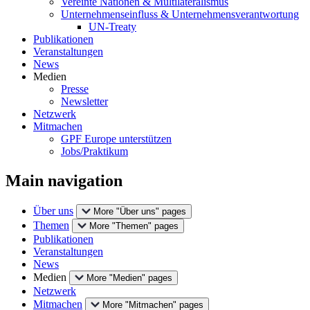
Vereinte Nationen & Multilateralismus
Unternehmenseinfluss & Unternehmensverantwortung
UN-Treaty
Publikationen
Veranstaltungen
News
Medien
Presse
Newsletter
Netzwerk
Mitmachen
GPF Europe unterstützen
Jobs/Praktikum
Main navigation
Über uns
More "Über uns" pages
Themen
More "Themen" pages
Publikationen
Veranstaltungen
News
Medien
More "Medien" pages
Netzwerk
Mitmachen
More "Mitmachen" pages