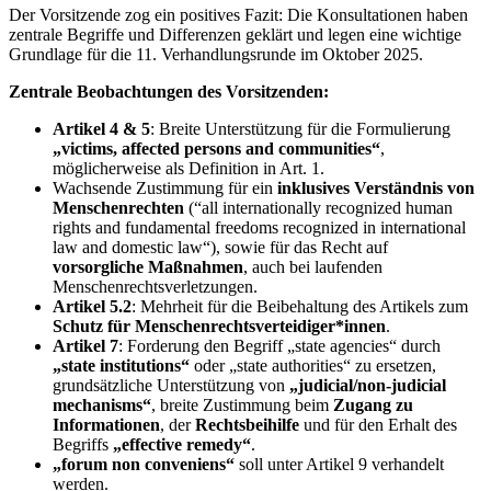
Der Vorsitzende zog ein positives Fazit: Die Konsultationen haben
zentrale Begriffe und Differenzen geklärt und legen eine wichtige
Grundlage für die 11. Verhandlungsrunde im Oktober 2025.
Zentrale Beobachtungen des Vorsitzenden:
Artikel 4 & 5
: Breite Unterstützung für die Formulierung
„victims, affected persons and communities“
,
möglicherweise als Definition in Art. 1.
Wachsende Zustimmung für ein
inklusives Verständnis von
Menschenrechten
(“all internationally recognized human
rights and fundamental freedoms recognized in international
law and domestic law“), sowie für das Recht auf
vorsorgliche Maßnahmen
, auch bei laufenden
Menschenrechtsverletzungen.
Artikel 5.2
: Mehrheit für die Beibehaltung des Artikels zum
Schutz für Menschenrechtsverteidiger*innen
.
Artikel 7
: Forderung den Begriff „state agencies“ durch
„state institutions“
oder „state authorities“ zu ersetzen,
grundsätzliche Unterstützung von
„judicial/non-judicial
mechanisms“
, breite Zustimmung beim
Zugang zu
Informationen
, der
Rechtsbeihilfe
und für den Erhalt des
Begriffs
„effective remedy“
.
„forum non conveniens“
soll unter Artikel 9 verhandelt
werden.