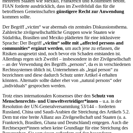
mehreren Staaten wie Mexiko, Frankreich und Kolumbien betont.
FIAN forderte ausdrücklich, dass im Zweifelsfall das für die
betroffenen Gemeinschaften
günstigere Recht zur Anwendung
kommen sollte.
Der Begriff „victim“ war abermals ein zentrales Diskussionsthema.
Zahlreiche zivilgesellschaftliche Gruppen sowie Staaten wie
Südafrika, Brasilien und Mexiko plädierten für eine inklusivere
Sprache: Der Begriff
„victim“ sollte mit „affected persons and
communities“ ergänzt werden
, um auch jene zu erfassen, die
Risiken ausgesetzt sind, noch bevor ein Schaden entstanden ist.
Allerdings regen sich Zweifel – insbesondere in der Zivilgesellschaft
– an der Verwendung des Begriffs „persons“, da es in verschiedenen
Rechtssystemen üblich ist, Unternehmen als „legal person“ zu
bezeichnen und diese dadurch Schutz unter Artikel 4 erhalten
könnten. Alternativ sollte daher eher von „natural persons“ oder
„individuals“ gesprochen werden.
Trotz eines internationalen Konsenses über den
Schutz von
Menschenrechts- und Umweltverteidiger*innen
– u.a. in der
Resolution der UN-Generalversammlung 53/144 – forderten
Russland, China und Saudi-Arabien die Streichung des Artikels 5.2.
Dem trat eine breite Allianz aus Zivilgesellschaft und Staaten (u. a.
Frankreich, Brasilien, Ghana und Deutschland) entgegen. Auch die
Rechtsexpert*innen sehen keine Grundlage für eine Streichung des