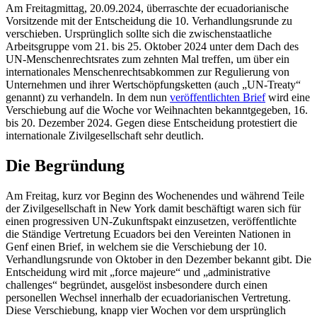
Am Freitagmittag, 20.09.2024, überraschte der ecuadorianische
Vorsitzende mit der Entscheidung die 10. Verhandlungsrunde zu
verschieben. Ursprünglich sollte sich die zwischenstaatliche
Arbeitsgruppe vom 21. bis 25. Oktober 2024 unter dem Dach des
UN-Menschenrechtsrates zum zehnten Mal treffen, um über ein
internationales Menschenrechtsabkommen zur Regulierung von
Unternehmen und ihrer Wertschöpfungsketten (auch „UN-Treaty“
genannt) zu verhandeln. In dem nun
veröffentlichten Brief
wird eine
Verschiebung auf die Woche vor Weihnachten bekanntgegeben, 16.
bis 20. Dezember 2024. Gegen diese Entscheidung protestiert die
internationale Zivilgesellschaft sehr deutlich.
Die Begründung
Am Freitag, kurz vor Beginn des Wochenendes und während Teile
der Zivilgesellschaft in New York damit beschäftigt waren sich für
einen progressiven UN-Zukunftspakt einzusetzen, veröffentlichte
die Ständige Vertretung Ecuadors bei den Vereinten Nationen in
Genf einen Brief, in welchem sie die Verschiebung der 10.
Verhandlungsrunde von Oktober in den Dezember bekannt gibt. Die
Entscheidung wird mit „force majeure“ und „administrative
challenges“ begründet, ausgelöst insbesondere durch einen
personellen Wechsel innerhalb der ecuadorianischen Vertretung.
Diese Verschiebung, knapp vier Wochen vor dem ursprünglich