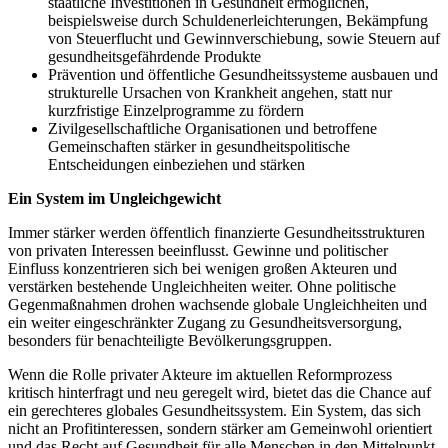
staatliche Investitionen in Gesundheit ermöglichen,
beispielsweise durch Schuldenerleichterungen, Bekämpfung
von Steuerflucht und Gewinnverschiebung, sowie Steuern auf
gesundheitsgefährdende Produkte
Prävention und öffentliche Gesundheitssysteme ausbauen und
strukturelle Ursachen von Krankheit angehen, statt nur
kurzfristige Einzelprogramme zu fördern
Zivilgesellschaftliche Organisationen und betroffene
Gemeinschaften stärker in gesundheitspolitische
Entscheidungen einbeziehen und stärken
Ein System im Ungleichgewicht
Immer stärker werden öffentlich finanzierte Gesundheitsstrukturen
von privaten Interessen beeinflusst. Gewinne und politischer
Einfluss konzentrieren sich bei wenigen großen Akteuren und
verstärken bestehende Ungleichheiten weiter. Ohne politische
Gegenmaßnahmen drohen wachsende globale Ungleichheiten und
ein weiter eingeschränkter Zugang zu Gesundheitsversorgung,
besonders für benachteiligte Bevölkerungsgruppen.
Wenn die Rolle privater Akteure im aktuellen Reformprozess
kritisch hinterfragt und neu geregelt wird, bietet das die Chance auf
ein gerechteres globales Gesundheitssystem. Ein System, das sich
nicht an Profitinteressen, sondern stärker am Gemeinwohl orientiert
und das Recht auf Gesundheit für alle Menschen in den Mittelpunkt