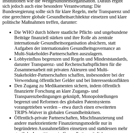
Institutionen wie die Weltgesundheitsorganisation. Daraus ergibt
sich jedoch auch eine besondere Verantwortung: Die
Bundesregierung sollte sich für klare Regeln, mehr Transparenz und
eine gerechtere globale Gesundheitsarchitektur einsetzen und klare
politische Maßnahmen treffen, darunter:
Die WHO durch höhere staatliche Pflicht- und ungebundene
Beiträge finanziell stärken und ihre Rolle als zentrale
internationale Gesundheitsorganisation absichern, statt
Aufgaben der internationalen Gesundheitsgovernance an
Multi-Stakeholder-Partnerschaften auszulagern.
Lobbyeinfluss begrenzen und Regeln und Mindeststandards,
darunter Transparenz- und Rechenschaftspflichten für die
Zusammenarbeit mit privaten Akteuren und Multi-
Stakeholder-Partnerschaften schaffen, insbesondere bei der
Verwendung öffentlicher Gelder und bei Interessenkonflikten
Den Zugang zu Medikamenten sichern, indem öffentlich
finanzierte Forschung an klare Zugangs- und
Transparenzbedingungen geknüpft, Monopolstellungen
begrenzt und Reformen des globalen Patentsystems
vorangetrieben werden – etwa durch einen erweiterten
TRIPS-Waiver in globalen Gesundheitskrisen.
Öffentlich-private Partnerschaften, Mischfinanzierung und
andere marktorientierte Finanzierungsmodelle nur in
begründeten Ausnahmefällen einsetzen und stattdessen mehr