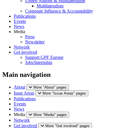
United Nations & Multilateralism
Multilateralism
Corporate Influence & Accountability
Publications
Events
News
Media
Press
Newsletter
Network
Get involved
Support GPF Europe
Jobs/Internship
Main navigation
About
More "About" pages
Issue Areas
More "Issue Areas" pages
Publications
Events
News
Media
More "Media" pages
Network
Get involved
More "Get involved" pages