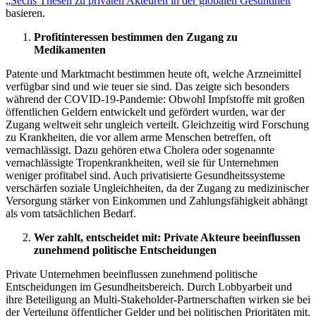
„
Sechs Thesen zu privaten Akteuren in der globalen Gesundheit
“
basieren.
Profitinteressen bestimmen den Zugang zu
Medikamenten
Patente und Marktmacht bestimmen heute oft, welche Arzneimittel
verfügbar sind und wie teuer sie sind. Das zeigte sich besonders
während der COVID-19-Pandemie: Obwohl Impfstoffe mit großen
öffentlichen Geldern entwickelt und gefördert wurden, war der
Zugang weltweit sehr ungleich verteilt. Gleichzeitig wird Forschung
zu Krankheiten, die vor allem arme Menschen betreffen, oft
vernachlässigt. Dazu gehören etwa Cholera oder sogenannte
vernachlässigte Tropenkrankheiten, weil sie für Unternehmen
weniger profitabel sind. Auch privatisierte Gesundheitssysteme
verschärfen soziale Ungleichheiten, da der Zugang zu medizinischer
Versorgung stärker von Einkommen und Zahlungsfähigkeit abhängt
als vom tatsächlichen Bedarf.
Wer zahlt, entscheidet mit: Private Akteure beeinflussen
zunehmend politische Entscheidungen
Private Unternehmen beeinflussen zunehmend politische
Entscheidungen im Gesundheitsbereich. Durch Lobbyarbeit und
ihre Beteiligung an Multi-Stakeholder-Partnerschaften wirken sie bei
der Verteilung öffentlicher Gelder und bei politischen Prioritäten mit.