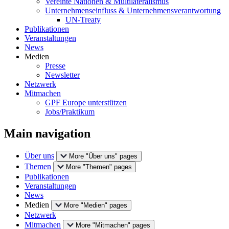
Vereinte Nationen & Multilateralismus
Unternehmenseinfluss & Unternehmensverantwortung
UN-Treaty
Publikationen
Veranstaltungen
News
Medien
Presse
Newsletter
Netzwerk
Mitmachen
GPF Europe unterstützen
Jobs/Praktikum
Main navigation
Über uns
More "Über uns" pages
Themen
More "Themen" pages
Publikationen
Veranstaltungen
News
Medien
More "Medien" pages
Netzwerk
Mitmachen
More "Mitmachen" pages