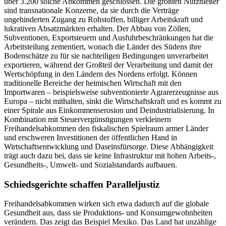
über 3.200 solche Abkommen geschlossen. Die größten Nutznießer
sind transnationale Konzerne, da sie durch die Verträge
ungehinderten Zugang zu Rohstoffen, billiger Arbeitskraft und
lukrativen Absatzmärkten erhalten. Der Abbau von Zöllen,
Subventionen, Exportsteuern und Ausfuhrbeschränkungen hat die
Arbeitsteilung zementiert, wonach die Länder des Südens ihre
Bodenschätze zu für sie nachteiligen Bedingungen unverarbeitet
exportieren, während der Großteil der Verarbeitung und damit der
Wertschöpfung in den Ländern des Nordens erfolgt. Können
traditionelle Bereiche der heimischen Wirtschaft mit den
Importwaren – beispielsweise subventionierte Agrarerzeugnisse aus
Europa – nicht mithalten, sinkt die Wirtschaftskraft und es kommt zu
einer Spirale aus Einkommenserosion und Deindustrialisierung. In
Kombination mit Steuervergünstigungen verkleinern
Freihandelsabkommen den fiskalischen Spielraum armer Länder
und erschweren Investitionen der öffentlichen Hand in
Wirtschaftsentwicklung und Daseinsfürsorge. Diese Abhängigkeit
trägt auch dazu bei, dass sie keine Infrastruktur mit hohen Arbeits-,
Gesundheits-, Umwelt- und Sozialstandards aufbauen.
Schiedsgerichte schaffen Paralleljustiz
Freihandelsabkommen wirken sich etwa dadurch auf die globale
Gesundheit aus, dass sie Produktions- und Konsumgewohnheiten
verändern. Das zeigt das Beispiel Mexiko. Das Land hat unzählige