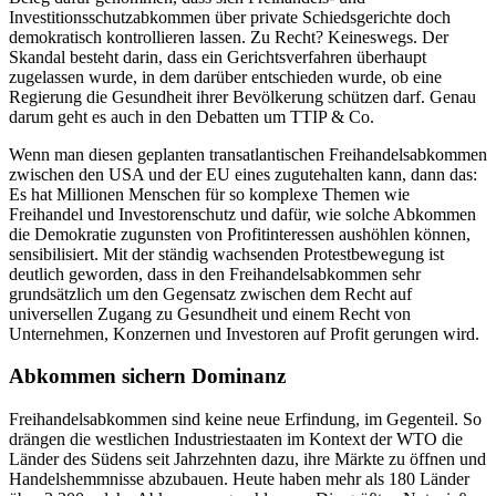
Investitionsschutzabkommen über private Schiedsgerichte doch
demokratisch kontrollieren lassen. Zu Recht? Keineswegs. Der
Skandal besteht darin, dass ein Gerichtsverfahren überhaupt
zugelassen wurde, in dem darüber entschieden wurde, ob eine
Regierung die Gesundheit ihrer Bevölkerung schützen darf. Genau
darum geht es auch in den Debatten um TTIP & Co.
Wenn man diesen geplanten transatlantischen Freihandelsabkommen
zwischen den USA und der EU eines zugutehalten kann, dann das:
Es hat Millionen Menschen für so komplexe Themen wie
Freihandel und Investorenschutz und dafür, wie solche Abkommen
die Demokratie zugunsten von Profitinteressen aushöhlen können,
sensibilisiert. Mit der ständig wachsenden Protestbewegung ist
deutlich geworden, dass in den Freihandelsabkommen sehr
grundsätzlich um den Gegensatz zwischen dem Recht auf
universellen Zugang zu Gesundheit und einem Recht von
Unternehmen, Konzernen und Investoren auf Profit gerungen wird.
Abkommen sichern Dominanz
Freihandelsabkommen sind keine neue Erfindung, im Gegenteil. So
drängen die westlichen Industriestaaten im Kontext der WTO die
Länder des Südens seit Jahrzehnten dazu, ihre Märkte zu öffnen und
Handelshemmnisse abzubauen. Heute haben mehr als 180 Länder