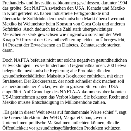
Freihandels- und Investitionsabkommen geschlossen, darunter 1994
das größte: Seit NAFTA zwischen den USA, Kanada und Mexiko
in Kraft getreten ist, haben industrielle Fertigprodukte und
überzuckerte Softdrinks den mexikanischen Markt überschwemmt.
Mexiko ist Weltmeister beim Konsum von Coca Cola und anderen
Softdrinks. Auch dadurch ist die Zahl stark übergewichtiger
Menschen so stark gewachsen wie nirgendwo sonst auf der Welt.
Knapp 70 Prozent der Gesamtbevölkerung leiden an Übergewicht,
14 Prozent der Erwachsenen an Diabetes, Zehntausende sterben
daran.
Doch NAFTA befeuert nicht nur solche negativen gesundheitlichen
Entwicklungen – es verhindert auch Gegenmaßnahmen. 2001 etwa
belegte die mexikanische Regierung alle Produkte, die den
gesundheitsschädlichen Maissirup Isoglucose enthielten, mit einer
Strafsteuer. Der Zuckerersatz, der noch schneller dick machen soll
als herkömmlicher Zucker, wurde in großem Stil von den USA
eingeführt. Auf Grundlage des NAFTA-Abkommens aber konnten
US-Unternehmen gegen das Verbot klagen. Sie bekamen Recht und
Mexiko musste Entschädigung in Millionenhöhe zahlen.
„Es geht in dieser Welt etwas auf fundamentale Weise schief “, sagt
die Generaldirektorin der WHO, Margaret Chan, „wenn
Unternehmen politische Maßnahmen anfechten können, die die
Öffentlichkeit vor gesundheitsgefährdenden Produkten schützen