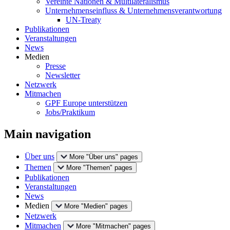
Vereinte Nationen & Multilateralismus
Unternehmenseinfluss & Unternehmensverantwortung
UN-Treaty
Publikationen
Veranstaltungen
News
Medien
Presse
Newsletter
Netzwerk
Mitmachen
GPF Europe unterstützen
Jobs/Praktikum
Main navigation
Über uns
More "Über uns" pages
Themen
More "Themen" pages
Publikationen
Veranstaltungen
News
Medien
More "Medien" pages
Netzwerk
Mitmachen
More "Mitmachen" pages