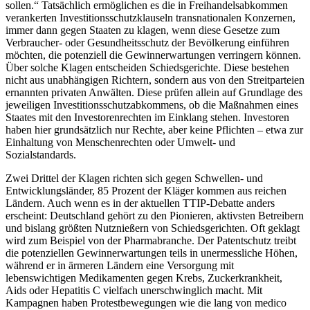
sollen.“ Tatsächlich ermöglichen es die in Freihandelsabkommen
verankerten Investitionsschutzklauseln transnationalen Konzernen,
immer dann gegen Staaten zu klagen, wenn diese Gesetze zum
Verbraucher- oder Gesundheitsschutz der Bevölkerung einführen
möchten, die potenziell die Gewinnerwartungen verringern können.
Über solche Klagen entscheiden Schiedsgerichte. Diese bestehen
nicht aus unabhängigen Richtern, sondern aus von den Streitparteien
ernannten privaten Anwälten. Diese prüfen allein auf Grundlage des
jeweiligen Investitionsschutzabkommens, ob die Maßnahmen eines
Staates mit den Investorenrechten im Einklang stehen. Investoren
haben hier grundsätzlich nur Rechte, aber keine Pflichten – etwa zur
Einhaltung von Menschenrechten oder Umwelt- und
Sozialstandards.
Zwei Drittel der Klagen richten sich gegen Schwellen- und
Entwicklungsländer, 85 Prozent der Kläger kommen aus reichen
Ländern. Auch wenn es in der aktuellen TTIP-Debatte anders
erscheint: Deutschland gehört zu den Pionieren, aktivsten Betreibern
und bislang größten Nutznießern von Schiedsgerichten. Oft geklagt
wird zum Beispiel von der Pharmabranche. Der Patentschutz treibt
die potenziellen Gewinnerwartungen teils in unermessliche Höhen,
während er in ärmeren Ländern eine Versorgung mit
lebenswichtigen Medikamenten gegen Krebs, Zuckerkrankheit,
Aids oder Hepatitis C vielfach unerschwinglich macht. Mit
Kampagnen haben Protestbewegungen wie die lang von medico