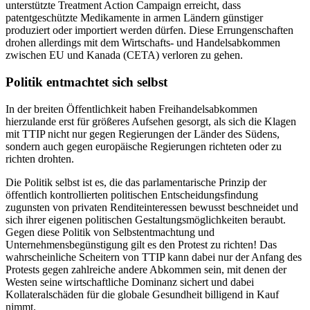
unterstützte Treatment Action Campaign erreicht, dass
patentgeschützte Medikamente in armen Ländern günstiger
produziert oder importiert werden dürfen. Diese Errungenschaften
drohen allerdings mit dem Wirtschafts- und Handelsabkommen
zwischen EU und Kanada (CETA) verloren zu gehen.
Politik entmachtet sich selbst
In der breiten Öffentlichkeit haben Freihandelsabkommen
hierzulande erst für größeres Aufsehen gesorgt, als sich die Klagen
mit TTIP nicht nur gegen Regierungen der Länder des Südens,
sondern auch gegen europäische Regierungen richteten oder zu
richten drohten.
Die Politik selbst ist es, die das parlamentarische Prinzip der
öffentlich kontrollierten politischen Entscheidungsfindung
zugunsten von privaten Renditeinteressen bewusst beschneidet und
sich ihrer eigenen politischen Gestaltungsmöglichkeiten beraubt.
Gegen diese Politik von Selbstentmachtung und
Unternehmensbegünstigung gilt es den Protest zu richten! Das
wahrscheinliche Scheitern von TTIP kann dabei nur der Anfang des
Protests gegen zahlreiche andere Abkommen sein, mit denen der
Westen seine wirtschaftliche Dominanz sichert und dabei
Kollateralschäden für die globale Gesundheit billigend in Kauf
nimmt.