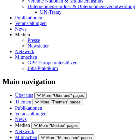
Vereinte Nationen & Multilateralismus
Unternehmenseinfluss & Unternehmensverantwortung
UN-Treaty
Publikationen
Veranstaltungen
News
Medien
Presse
Newsletter
Netzwerk
Mitmachen
GPF Europe unterstützen
Jobs/Praktikum
Main navigation
Über uns
More "Über uns" pages
Themen
More "Themen" pages
Publikationen
Veranstaltungen
News
Medien
More "Medien" pages
Netzwerk
Mitmachen
More "Mitmachen" pages