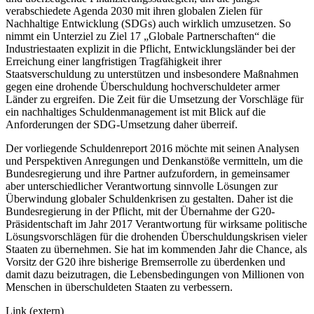
verabschiedete Agenda 2030 mit ihren globalen Zielen für
Nachhaltige Entwicklung (SDGs) auch wirklich umzusetzen. So
nimmt ein Unterziel zu Ziel 17 „Globale Partnerschaften“ die
Industriestaaten explizit in die Pflicht, Entwicklungsländer bei der
Erreichung einer langfristigen Tragfähigkeit ihrer
Staatsverschuldung zu unterstützen und insbesondere Maßnahmen
gegen eine drohende Überschuldung hochverschuldeter armer
Länder zu ergreifen. Die Zeit für die Umsetzung der Vorschläge für
ein nachhaltiges Schuldenmanagement ist mit Blick auf die
Anforderungen der SDG-Umsetzung daher überreif.
Der vorliegende Schuldenreport 2016 möchte mit seinen Analysen
und Perspektiven Anregungen und Denkanstöße vermitteln, um die
Bundesregierung und ihre Partner aufzufordern, in gemeinsamer
aber unterschiedlicher Verantwortung sinnvolle Lösungen zur
Überwindung globaler Schuldenkrisen zu gestalten. Daher ist die
Bundesregierung in der Pflicht, mit der Übernahme der G20-
Präsidentschaft im Jahr 2017 Verantwortung für wirksame politische
Lösungsvorschlägen für die drohenden Überschuldungskrisen vieler
Staaten zu übernehmen. Sie hat im kommenden Jahr die Chance, als
Vorsitz der G20 ihre bisherige Bremserrolle zu überdenken und
damit dazu beizutragen, die Lebensbedingungen von Millionen von
Menschen in überschuldeten Staaten zu verbessern.
Link (extern)