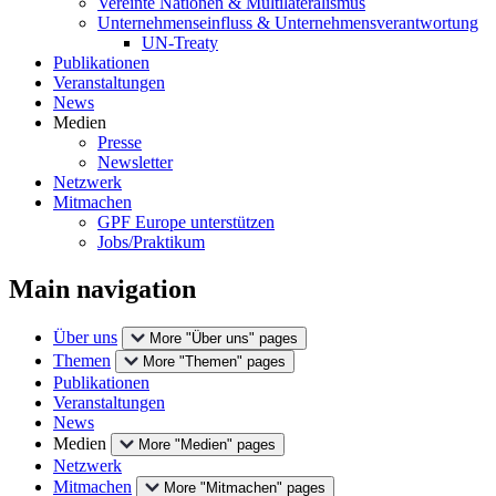
Vereinte Nationen & Multilateralismus
Unternehmenseinfluss & Unternehmensverantwortung
UN-Treaty
Publikationen
Veranstaltungen
News
Medien
Presse
Newsletter
Netzwerk
Mitmachen
GPF Europe unterstützen
Jobs/Praktikum
Main navigation
Über uns
More "Über uns" pages
Themen
More "Themen" pages
Publikationen
Veranstaltungen
News
Medien
More "Medien" pages
Netzwerk
Mitmachen
More "Mitmachen" pages