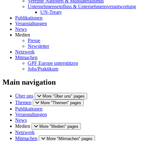
Vereinte Nationen & Multilateralismus
Unternehmenseinfluss & Unternehmensverantwortung
UN-Treaty
Publikationen
Veranstaltungen
News
Medien
Presse
Newsletter
Netzwerk
Mitmachen
GPF Europe unterstützen
Jobs/Praktikum
Main navigation
Über uns
More "Über uns" pages
Themen
More "Themen" pages
Publikationen
Veranstaltungen
News
Medien
More "Medien" pages
Netzwerk
Mitmachen
More "Mitmachen" pages