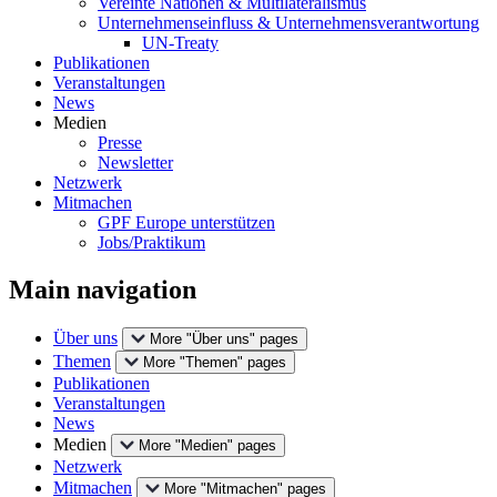
Vereinte Nationen & Multilateralismus
Unternehmenseinfluss & Unternehmensverantwortung
UN-Treaty
Publikationen
Veranstaltungen
News
Medien
Presse
Newsletter
Netzwerk
Mitmachen
GPF Europe unterstützen
Jobs/Praktikum
Main navigation
Über uns
More "Über uns" pages
Themen
More "Themen" pages
Publikationen
Veranstaltungen
News
Medien
More "Medien" pages
Netzwerk
Mitmachen
More "Mitmachen" pages