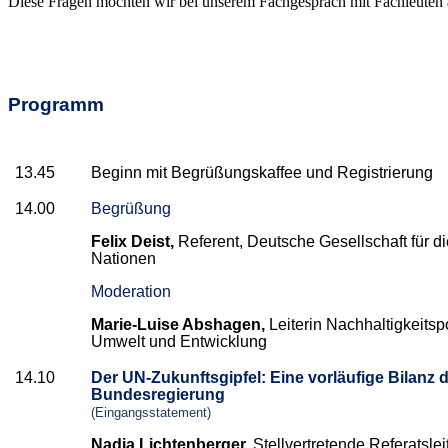
Diese Fragen möchten wir bei unserem Fachgespräch mit Fachleuten aus
Programm
13.45
Beginn mit Begrüßungskaffee und Registrierung
14.00
Begrüßung
Felix Deist,
Referent, Deutsche Gesellschaft für d
Nationen
Moderation
Marie-Luise Abshagen,
Leiterin Nachhaltigkeitsp
Umwelt und Entwicklung
14.10
Der UN-Zukunftsgipfel: Eine vorläufige Bilanz 
Bundesregierung
(Eingangsstatement)
Nadia Lichtenberger,
Stellvertretende Referatslei