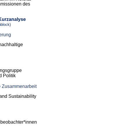
smissionen des
 Kurzanalyse
nblock)
ierung
 nachhaltige
hungsgruppe
 Politik
le Zusammenarbeit
and Sustainability
beobachter*innen