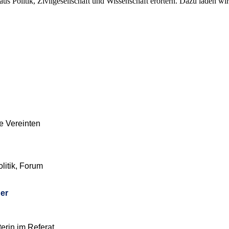
 Politik, Zivilgesellschaft und Wissenschaft erörtern. Dazu laden wir 
ie Vereinten
olitik, Forum
der
terin im Referat