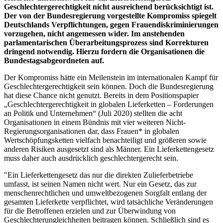
Geschlechtergerechtigkeit nicht ausreichend berücksichtigt ist.
Der von der Bundesregierung vorgestellte Kompromiss spiegelt
Deutschlands Verpflichtungen, gegen Frauendiskriminierungen
vorzugehen, nicht angemessen wider. Im anstehenden
parlamentarischen Überarbeitungsprozess sind Korrekturen
dringend notwendig. Hierzu fordern die Organisationen die
Bundestagsabgeordneten auf.
Der Kompromiss hätte ein Meilenstein im internationalen Kampf für
Geschlechtergerechtigkeit sein können. Doch die Bundesregierung
hat diese Chance nicht genutzt. Bereits in dem Positionspapier
„Geschlechtergerechtigkeit in globalen Lieferketten – Forderungen
an Politik und Unternehmen“ (Juli 2020) stellten die acht
Organisationen in einem Bündnis mit vier weiteren Nicht-
Regierungsorganisationen dar, dass Frauen* in globalen
Wertschöpfungsketten vielfach benachteiligt und größeren sowie
anderen Risiken ausgesetzt sind als Männer. Ein Lieferkettengesetz
muss daher auch ausdrücklich geschlechtergerecht sein.
"Ein Lieferkettengesetz das nur die direkten Zulieferbetriebe
umfasst, ist seinen Namen nicht wert. Nur ein Gesetz, das zur
menschenrechtlichen und umweltbezogenen Sorgfalt entlang der
gesamten Lieferkette verpflichtet, wird tatsächliche Veränderungen
für die Betroffenen erzielen und zur Überwindung von
Geschlechterungleichheiten beitragen können. Schließlich sind es