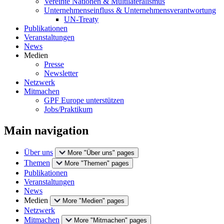
Vereinte Nationen & Multilateralismus
Unternehmenseinfluss & Unternehmensverantwortung
UN-Treaty
Publikationen
Veranstaltungen
News
Medien
Presse
Newsletter
Netzwerk
Mitmachen
GPF Europe unterstützen
Jobs/Praktikum
Main navigation
Über uns
More "Über uns" pages
Themen
More "Themen" pages
Publikationen
Veranstaltungen
News
Medien
More "Medien" pages
Netzwerk
Mitmachen
More "Mitmachen" pages