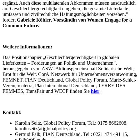
ergänzt. Auch diese multilateralen Abkommen müssen ausdrücklich
auf Geschlechtergerechtigkeit eingehen, die gesamte Lieferkette
umfassen und zivilrechtliche Haftungsmöglichkeiten vorsehen,"
fordert
Gabriele Köhler, Vorständin von Women Engage for a
Common Future.
Weitere Informationen:
Das Positionspapier „Geschlechtergerechtigkeit in globalen
Lieferketten – Forderungen an Politik und Unternehmen“,
herausgegeben von ASW–Aktionsgemeinschaft Solidarische Welt,
Brot für die Welt, CorA-Netzwerk für Unternehmensverantwortung,
FEMNET, FIAN Deutschland, Global Policy Forum, Marie-Schlei-
Verein, materra, Plan International Deutschland, TERRE DES
FEMMES, TransFair und WECF finden Sie
hier
.
Kontakt:
Karolin Seitz, Global Policy Forum, Tel.: 0175 8662608,
karolinseitz(at)globalpolicy.org
Gertrud Falk, FIAN Deutschland, Tel.: 0221 474 491 15,
g.falk(at)fian.de