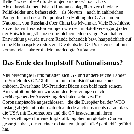
Better“ waren die Anforderungen an die G7 hoch. Das
Abschlussdokument ist ein Rundumschlag über verschiedene
Politikfelder und befasst sich – als Novum – auch in zahlreichen
Paragrafen mit der außenpolitischen Haltung der G7 zu anderen
Nationen, von Russland über China bis Myanmar. Viele Beschlüsse
zu zentralen Herausforderungen wie der Impfstoffversorgung oder
der Entwicklungsfinanzierung bleiben jedoch vage. Nachhaltige
Entwicklung wurde nur am Rande behandelt bzw. hauptsächlich auf
seine Klimaaspekte reduziert. Die deutsche G7-Präsidentschaft im
kommenden Jahr erbt viele unerledigte Aufgaben.
Das Ende des Impfstoff-Nationalismus?
Viel berechtigte Kritik mussten sich G7 und andere reiche Länder
im Vorfeld des G7-Gipfels an ihrem Impfstoffnationalismus
anhören. Zwar hatte US-Präsident Biden sich bald nach seinem
Amtsantritt publikumswirksam den Forderungen nach
vorübergehender Aussetzung des Patentschutzes für
Coronaimpfstoffe angeschlossen - die die Europäer bei der WTO
bislang abgelehnt haben - doch änderte auch das nichts daran, dass
die USA mit Exportstopps und die G7 insgesamt mit ihren
Vorbestellungen für eine Impfstoffknappheit im globalen Süden
gesorgt haben, die zu einer eklatanten „Impfstoff-Apartheid“ geführt
hat.