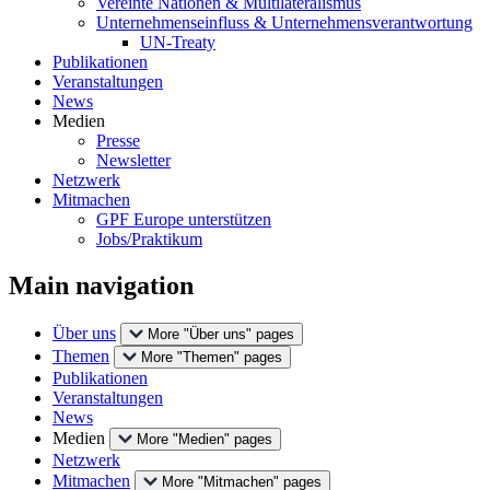
Vereinte Nationen & Multilateralismus
Unternehmenseinfluss & Unternehmensverantwortung
UN-Treaty
Publikationen
Veranstaltungen
News
Medien
Presse
Newsletter
Netzwerk
Mitmachen
GPF Europe unterstützen
Jobs/Praktikum
Main navigation
Über uns
More "Über uns" pages
Themen
More "Themen" pages
Publikationen
Veranstaltungen
News
Medien
More "Medien" pages
Netzwerk
Mitmachen
More "Mitmachen" pages