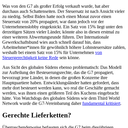
Was von den G7 als großer Erfolg verkauft wurde, hat aber
durchaus auch Schattenseiten. Der Steuersatz ist nach Ansicht vieler
zu niedrig. Selbst Biden hatte noch einen Monat zuvor einen
Steuersatz von 20% propagiert, war dann jedoch vor der
Unternehmenslobby eingeknickt. Ein Satz von 15% liegt unter den
derzeitigen Sätzen vieler Länder, könnte also in diesen erstmal zu
einer weiteren Abwertungsrunde führen. Der Internationale
Gewerkschaftsbund wies auch schnell darauf hin, dass
Arbeitnehmer*innen für gewöhnlich höhere Lohnsteuersätze zahlen,
weshalb bei einem Satz von 15% für Unternehmen
von
Steuergerechtigkeit keine Rede
sein könne.
Aus Sicht des globalen Südens ebenso problematisch: Das Modell
zur Aufteilung der Besteuerungsrechte, das die G7 propagiert,
bevorzugt jene Länder, in denen die großen Konzerne ihre
Hauptquartiere haben. Entwicklungsländer hatten gefordert, dass
mehr dort besteuert werden kann, wo real die Geschäfte gemacht
werden, was ihnen einen größeren Teil des Kuchens eingebracht
hätte. Von Watchdogs des globalen Südens wie dem Third World
Network wurde die G7-Vereinbarung daher
fundamental kritisiert
.
Gerechte Lieferketten?
Überraschenderweise befassten sich die G7 beim diesjährigen