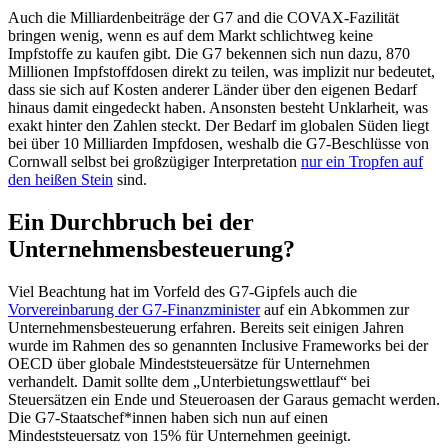
Auch die Milliardenbeiträge der G7 and die COVAX-Fazilität
bringen wenig, wenn es auf dem Markt schlichtweg keine
Impfstoffe zu kaufen gibt. Die G7 bekennen sich nun dazu, 870
Millionen Impfstoffdosen direkt zu teilen, was implizit nur bedeutet,
dass sie sich auf Kosten anderer Länder über den eigenen Bedarf
hinaus damit eingedeckt haben. Ansonsten besteht Unklarheit, was
exakt hinter den Zahlen steckt. Der Bedarf im globalen Süden liegt
bei über 10 Milliarden Impfdosen, weshalb die G7-Beschlüsse von
Cornwall selbst bei großzügiger Interpretation
nur ein Tropfen auf
den heißen Stein
sind.
Ein Durchbruch bei der
Unternehmensbesteuerung?
Viel Beachtung hat im Vorfeld des G7-Gipfels auch die
Vorvereinbarung der G7-Finanzminister
auf ein Abkommen zur
Unternehmensbesteuerung erfahren. Bereits seit einigen Jahren
wurde im Rahmen des so genannten Inclusive Frameworks bei der
OECD über globale Mindeststeuersätze für Unternehmen
verhandelt. Damit sollte dem „Unterbietungswettlauf“ bei
Steuersätzen ein Ende und Steueroasen der Garaus gemacht werden.
Die G7-Staatschef*innen haben sich nun auf einen
Mindeststeuersatz von 15% für Unternehmen geeinigt.