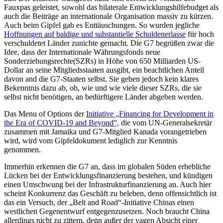
Fauxpas geleistet, sowohl das bilaterale Entwicklungshilfebudget als
auch die Beiträge an internationale Organisation massiv zu kürzen.
Auch beim Gipfel gab es Enttäuschungen. So wurden jegliche
Hoffnungen auf baldige und substantielle Schuldenerlasse
für hoch
verschuldetet Länder zunichte gemacht. Die G7 begrüßen zwar die
Idee, dass der Internationale Währungsfonds neue
Sonderziehungsrechte(SZRs) in Höhe von 650 Milliarden US-
Dollar an seine Mitgliedsstaaten ausgibt, ein beachtlichen Anteil
davon and die G7-Staaten selbst. Sie geben jedoch kein klares
Bekenntnis dazu ab, ob, wie und wie viele dieser SZRs, die sie
selbst nicht benötigen, an bedürftigere Länder abgeben werden.
Das Menu of Options der
Initiative „Financing for Development in
the Era of COVID-19 and Beyond”,
die vom UN-Generalsekretär
zusammen mit Jamaika und G7-Mitglied Kanada vorangetrieben
wird, wird vom Gipfeldokument lediglich zur Kenntnis
genommen.
Immerhin erkennen die G7 an, dass im globalen Süden erhebliche
Lücken bei der Entwicklungsfinanzierung bestehen, und kündigen
einen Umschwung bei der Infrastrukturfinanzierung an. Auch hier
scheint Konkurrenz das Geschäft zu beleben, denn offensichtlich ist
das ein Versuch, der „Belt and Road“-Initiative Chinas einen
westlichen Gegenentwurf entgegenzusetzen. Noch braucht China
allerdings nicht zu zittern, denn außer der vagen Absicht einer