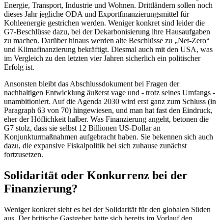
Energie, Transport, Industrie und Wohnen. Drittländern sollen noch
dieses Jahr jegliche ODA und Exportfinanzierungsmittel für
Kohleenergie gestrichen werden. Weniger konkret sind leider die
G7-Beschlüsse dazu, bei der Dekarbonisierung ihre Hausaufgaben
zu machen. Darüber hinaus werden alte Beschlüsse zu „Net-Zero“
und Klimafinanzierung bekräftigt. Diesmal auch mit den USA, was
im Vergleich zu den letzten vier Jahren sicherlich ein politischer
Erfolg ist.
Ansonsten bleibt das Abschlussdokument bei Fragen der
nachhaltigen Entwicklung äußerst vage und - trotz seines Umfangs -
unambitioniert. Auf die Agenda 2030 wird erst ganz zum Schluss (in
Paragraph 63 von 70) hingewiesen, und man hat fast den Eindruck,
eher der Höflichkeit halber. Was Finanzierung angeht, betonen die
G7 stolz, dass sie selbst 12 Billionen US-Dollar an
Konjunkturmaßnahmen aufgebracht haben. Sie bekennen sich auch
dazu, die expansive Fiskalpolitik bei sich zuhause zunächst
fortzusetzen.
Solidarität oder Konkurrenz bei der
Finanzierung?
Weniger konkret sieht es bei der Solidarität für den globalen Süden
aus. Der britische Gastgeber hatte sich bereits im Vorlauf den