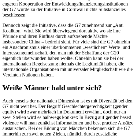
engeren Kooperation der Entwicklungsfinanzierungsinstitutionen
der G7 wurde zu der Initiative in Cornwall nichts Substanzielles
beschlossen.
Dennoch zeigt die Initiative, dass die G7 zunehmend zur „Anti-
Koalition“ wird. Sie wird überwiegend dort aktiv, wo sie ihre
Pfründe und ihren Einfluss durch aufstrebende Mächte –
insbesondere China – bedroht sieht. Für viele sind die G7 ohnehin
ein Anachronismus einer überkommenen „westlichen“ Werte- und
Interessengemeinschaft, den man mit der Schaffung der G20
eigentlich überwunden haben wollte. Ohnehin kann sie bei der
internationalen Regelsetzung niemals die Legitimität haben, die
internationale Organisationen mit universaler Mitgliedschaft wie die
Vereinten Nationen haben.
Weiße Männer bald unter sich?
Auch jenseits der nationalen Dimension ist es mit Diversität bei den
G7 nicht weit her. Der Begriff Geschlechtergerechtigkeit (gender
equity) wird zwar mehrfach im Dokument erwähnt, doch nur an
zwei Stellen wird es halbwegs konkret: In Bezug auf gender-based
violence will man zunächst Informationen und best practice Ansätze
austauschen. Bei der Bildung von Mädchen bekennen sich die G7
immerhin zur zwei neuen Zielen, nämlich durch zusätzliche