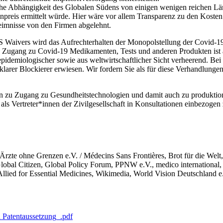
che Abhängigkeit des Globalen Südens von einigen wenigen reichen Länd
enpreis ermittelt würde. Hier wäre vor allem Transparenz zu den Kost
heimnisse von den Firmen abgelehnt.
S Waivers wird das Aufrechterhalten der Monopolstellung der Covid-19
e Zugang zu Covid-19 Medikamenten, Tests und anderen Produkten ist 
s epidemiologischer sowie aus weltwirtschaftlicher Sicht verheerend
larer Blockierer erwiesen. Wir fordern Sie als für diese Verhandlunge
ehnten zu Zugang zu Gesundheitstechnologien und damit auch zu produkt
ir als Vertreter*innen der Zivilgesellschaft in Konsultationen einbezoge
t, Ärzte ohne Grenzen e.V. / Médecins Sans Frontières, Brot für d
, Global Citizen, Global Policy Forum, PPNW e.V., medico international
lied for Essential Medicines, Wikimedia, World Vision Deutschland e
 Patentaussetzung_.pdf