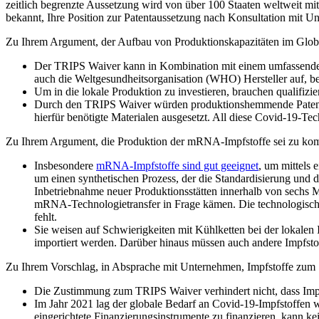
zeitlich begrenzte Aussetzung wird von über 100 Staaten weltweit m
bekannt, Ihre Position zur Patentaussetzung nach Konsultation mit U
Zu Ihrem Argument, der Aufbau von Produktionskapazitäten im Globa
Der TRIPS Waiver kann in Kombination mit einem umfassendem 
auch die Weltgesundheitsorganisation (WHO) Hersteller auf
Um in die lokale Produktion zu investieren, brauchen qualifizi
Durch den TRIPS Waiver würden produktionshemmende Patente 
hierfür benötigte Materialen ausgesetzt. All diese Covid-19
Zu Ihrem Argument, die Produktion der mRNA-Impfstoffe sei zu kompl
Insbesondere
mRNA-Impfstoffe sind gut geeignet
, um mittels 
um einen synthetischen Prozess, der die Standardisierung und d
Inbetriebnahme neuer Produktionsstätten innerhalb von sechs 
mRNA-Technologietransfer in Frage kämen. Die technologisch
fehlt.
Sie weisen auf Schwierigkeiten mit Kühlketten bei der lokalen 
importiert werden. Darüber hinaus müssen auch andere Impfsto
Zu Ihrem Vorschlag, in Absprache mit Unternehmen, Impfstoffe zum S
Die Zustimmung zum TRIPS Waiver verhindert nicht, dass Imp
Im Jahr 2021 lag der globale Bedarf an Covid-19-Impfstoffen w
eingerichtete Finanzierungsinstrumente zu finanzieren, kann ke