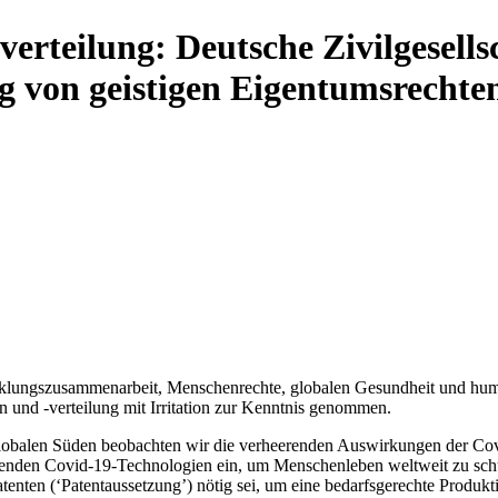
verteilung: Deutsche Zivilgesells
g von geistigen Eigentumsrechte
wicklungszusammenarbeit, Menschenrechte, globalen Gesundheit und huma
 und -verteilung mit Irritation zur Kenntnis genommen.
Globalen Süden beobachten wir die verheerenden Auswirkungen der Cov
ttenden Covid-19-Technologien ein, um Menschenleben weltweit zu schü
enten (‘Patentaussetzung’) nötig sei, um eine bedarfsgerechte Produkt