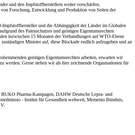
er und den Impfstoffherstellern weiter verschärfen.
en von Forschung, Entwicklung und Produktion von Seiten der
-Impfstoffhersteller und die Abhängigkeit der Länder im Globalen
aufgrund des Patenschutzes und geistigen Eigentumsrechten
. Bei den inzwischen 15 Monaten der Verhandlungen auf WTO-Ebene
n zuständigen Minister auf, diese Blockade endlich aufzugeben und an
ionshemmenden geistigen Eigentumsrechten arbeiten, erwarten wir
n zu werden. Gerne stehen wir als hier zeichnende Organisationen für
ie Welt, BUKO Pharma-Kampagen, DAHW Deutsche Lepra- und
, medmissio - Institut für Gesundheit weltweit, Memento Bündnis,
.V.