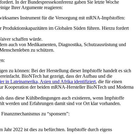
ordert. In der Bundespressekonferenz gaben Sie letzte Woche
inige Ihrer Argumente reagieren:
 wirksames Instrument für die Versorgung mit mRNA-Impfstoffen:
Produktionskapazitäten im Globalen Süden führen. Hierzu fordert
Waiver schaffen würde.
dern auch von Medikamenten, Diagnostika, Schutzausrüstung und
 Menschenleben zu schützen.
en:
igen zu können: Bei der Herstellung dieser Impfstoffe handelt es sich
vereinfacht. BioNTech hat gezeigt, dass der Aufbau und die
er in Lateinamerika, Asien und Afrika identifiziert
, die für einen
e zur Kooperation der beiden mRNA-Hersteller BioNTech und Moderna
 als dass diese Kühlbedingungen auch existieren, wenn Impfstoffe
hlt werden und Erfahrungen damit sind vor Ort klar vorhanden.
en Finanzmechanismus zu “sponsern”:
 Jahr 2022 ist dies zu befürchten. Impfstoffe durch eigens