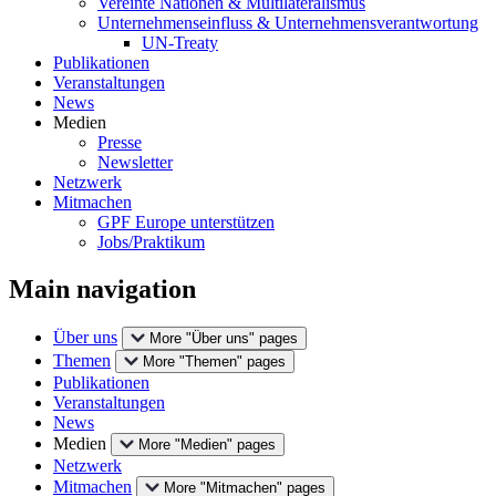
Vereinte Nationen & Multilateralismus
Unternehmenseinfluss & Unternehmensverantwortung
UN-Treaty
Publikationen
Veranstaltungen
News
Medien
Presse
Newsletter
Netzwerk
Mitmachen
GPF Europe unterstützen
Jobs/Praktikum
Main navigation
Über uns
More "Über uns" pages
Themen
More "Themen" pages
Publikationen
Veranstaltungen
News
Medien
More "Medien" pages
Netzwerk
Mitmachen
More "Mitmachen" pages