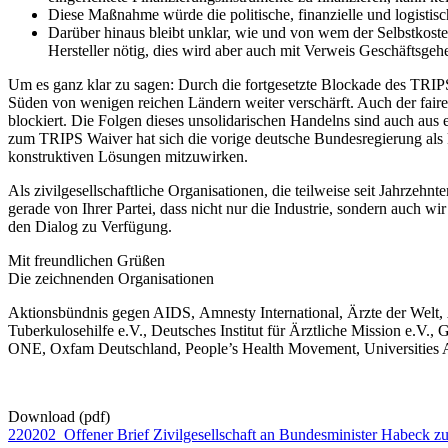
Diese Maßnahme würde die politische, finanzielle und logistis
Darüber hinaus bleibt unklar, wie und von wem der Selbstkost
Hersteller nötig, dies wird aber auch mit Verweis Geschäftsge
Um es ganz klar zu sagen: Durch die fortgesetzte Blockade des TRIP
Süden von wenigen reichen Ländern weiter verschärft. Auch der fair
blockiert. Die Folgen dieses unsolidarischen Handelns sind auch au
zum TRIPS Waiver hat sich die vorige deutsche Bundesregierung als k
konstruktiven Lösungen mitzuwirken.
Als zivilgesellschaftliche Organisationen, die teilweise seit Jahrz
gerade von Ihrer Partei, dass nicht nur die Industrie, sondern auch w
den Dialog zu Verfügung.
Mit freundlichen Grüßen
Die zeichnenden Organisationen
Aktionsbündnis gegen AIDS, Amnesty International, Ärzte der Wel
Tuberkulosehilfe e.V., Deutsches Institut für Ärztliche Mission e.V.
ONE, Oxfam Deutschland, People’s Health Movement, Universities Al
Download (pdf)
220202_Offener Brief Zivilgesellschaft an Bundesminister Habeck zu