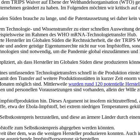
it dem TRIPS Waiver auf Ebene der Welthandelsorganisation (WTO) gef
nternehmen geändert zu haben. Im Folgenden möchten wir kritisch auf e
len Süden brauche zu lange, und die Patentaussetzung sei daher kein
Technologie- und Wissenstransfer zu einer schnellen Ausweitung der 
, beispielsweise im Rahmen des WHO mRNA-Technologietransfer Hub.
erte Hersteller im Globalen Süden die Rechtssicherheit, die der TRIPS 
und andere geistige Eigentumsrechte nicht nur von Impfstoffen, son
-Technologien sind notwendig, um die Pandemie global einzudämmen und
iziert, als dass Hersteller im Globalen Süden diese produzieren könn
eines umfassenden Technologietransfers schnell in die Produktion einste
amit den Transfer auf weitere Produktionsstätten in kurzer Zeit enorm 
Monaten möglich sind. Mittlerweile
wurden rund 120 potentielle Herstell
en und personellen Voraussetzungen sind vorhanden, allein der Will
Impfstoffproduktion hin. Dieses Argument ist insofern nichtzutreffend,
ffe, etwa der Ebola-Impfstoff, bei extrem niedrigen Temperaturen gekü
elbstkostenpreis herzustellen, und diese an ärmere Länder durch ein
fstoffe zum Selbstkostenpreis abgegeben werden könnten.
eit über dem, was die wenigen Hersteller produzieren konnten. Auch im
ine ausreichende Impfstoffversorgung sicherstellen.