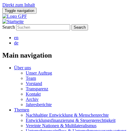
Direkt zum Inhalt
Toggle navigation
Search
en
de
Main navigation
Über uns
Unser Auftrag
Team
Vorstand
Transparenz
Kontakt
Archiv
Jahresberichte
Themen
Nachhaltige Entwicklung & Menschenrechte
Entwicklungsfinanzierung & Steuergerechtigkeit
Vereinte Nationen & Multilateralismus
Unternehmenseinfluss & Unternehmensverantwortung