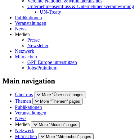
Vereinte Nationen & Multilateralismus
Unternehmenseinfluss & Unternehmensverantwortung
UN-Treaty
Publikationen
Veranstaltungen
News
Medien
Presse
Newsletter
Netzwerk
Mitmachen
GPF Europe unterstützen
Jobs/Praktikum
Main navigation
Über uns
More "Über uns" pages
Themen
More "Themen" pages
Publikationen
Veranstaltungen
News
Medien
More "Medien" pages
Netzwerk
Mitmachen
More "Mitmachen" pages