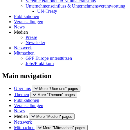
Vereinte Nationen & Multilateralismus
Unternehmenseinfluss & Unternehmensverantwortung
UN-Treaty
Publikationen
Veranstaltungen
News
Medien
Presse
Newsletter
Netzwerk
Mitmachen
GPF Europe unterstützen
Jobs/Praktikum
Main navigation
Über uns
More "Über uns" pages
Themen
More "Themen" pages
Publikationen
Veranstaltungen
News
Medien
More "Medien" pages
Netzwerk
Mitmachen
More "Mitmachen" pages