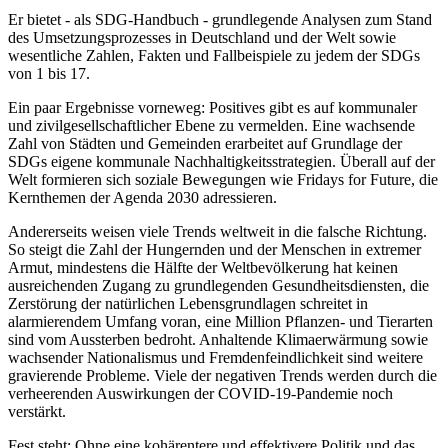
Er bietet - als SDG-Handbuch - grundlegende Analysen zum Stand
des Umsetzungsprozesses in Deutschland und der Welt sowie
wesentliche Zahlen, Fakten und Fallbeispiele zu jedem der SDGs
von 1 bis 17.
Ein paar Ergebnisse vorneweg: Positives gibt es auf kommunaler
und zivilgesellschaftlicher Ebene zu vermelden. Eine wachsende
Zahl von Städten und Gemeinden erarbeitet auf Grundlage der
SDGs eigene kommunale Nachhaltigkeitsstrategien. Überall auf der
Welt formieren sich soziale Bewegungen wie Fridays for Future, die
Kernthemen der Agenda 2030 adressieren.
Andererseits weisen viele Trends weltweit in die falsche Richtung.
So steigt die Zahl der Hungernden und der Menschen in extremer
Armut, mindestens die Hälfte der Weltbevölkerung hat keinen
ausreichenden Zugang zu grundlegenden Gesundheitsdiensten, die
Zerstörung der natürlichen Lebensgrundlagen schreitet in
alarmierendem Umfang voran, eine Million Pflanzen- und Tierarten
sind vom Aussterben bedroht. Anhaltende Klimaerwärmung sowie
wachsender Nationalismus und Fremdenfeindlichkeit sind weitere
gravierende Probleme. Viele der negativen Trends werden durch die
verheerenden Auswirkungen der COVID-19-Pandemie noch
verstärkt.
Fest steht: Ohne eine kohärentere und effektivere Politik und das