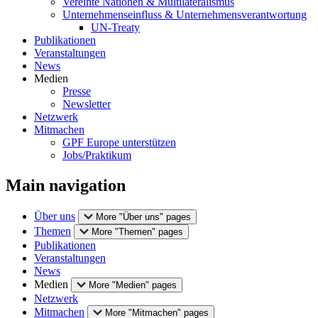
Vereinte Nationen & Multilateralismus
Unternehmenseinfluss & Unternehmensverantwortung
UN-Treaty
Publikationen
Veranstaltungen
News
Medien
Presse
Newsletter
Netzwerk
Mitmachen
GPF Europe unterstützen
Jobs/Praktikum
Main navigation
Über uns
More "Über uns" pages
Themen
More "Themen" pages
Publikationen
Veranstaltungen
News
Medien
More "Medien" pages
Netzwerk
Mitmachen
More "Mitmachen" pages