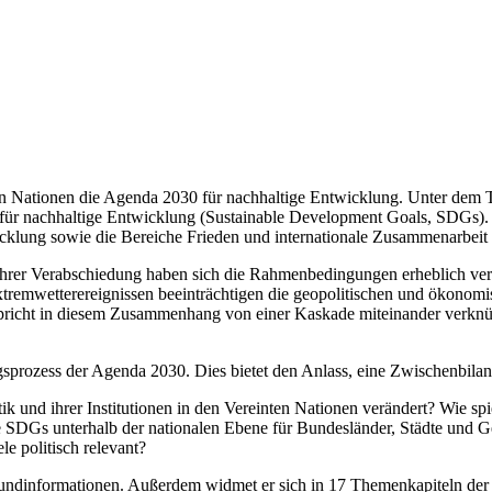
en Nationen die Agenda 2030 für nachhaltige Entwicklung. Unter dem T
le für nachhaltige Entwicklung (Sustainable Development Goals, SDGs).
cklung sowie die Bereiche Frieden und internationale Zusammenarbeit
t ihrer Verabschiedung haben sich die Rahmenbedingungen erheblich ve
emwetterereignissen beeinträchtigen die geopolitischen und ökonomi
pricht in diesem Zusammenhang von einer Kaskade miteinander verknüpf
sprozess der Agenda 2030. Dies bietet den Anlass, eine Zwischenbilan
ik und ihrer Institutionen in den Vereinten Nationen verändert? Wie sp
ie SDGs unterhalb der nationalen Ebene für Bundesländer, Städte und
le politisch relevant?
grundinformationen. Außerdem widmet er sich in 17 Themenkapiteln der