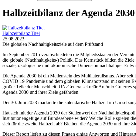
Halbzeitbilanz der Agenda 2030
Halbzeitbilanz Titel
25.08.2023
Die globalen Nachhaltigkeitsziele auf dem Prüfstand
Im September 2015 verabschiedeten die Mitgliedsstaaten der Vereint
die globale (Nachhaltigkeits-) Politik. Das Kernstück bilden die Zie
soziale, ökologische und ökonomische Dimension nachhaltiger Entwi
Die Agenda 2030 ist ein Meilenstein des Multilateralismus. Aber sei
COVID-19-Pandemie und dem globalen Klimanotstand mit seinen Extr
großer Teile der Menschheit. UN-Generalsekretär
António Guterres
s
Agenda 2030 und ihrer Ziele gefährden.
Der 30. Juni 2023 markierte die kalendarische Halbzeit im Umsetzung
Hat sich mit der Agenda 2030 der Stellenwert der Nachhaltigkeitspolit
Institutionengefüge auf Bundesebene wider? Welche Rolle spielen d
sich für die zweite Halbzeit ab? Bleiben die Agenda 2030 und ihre Zie
Dieser Report liefert zu diesen Fragen einige Antworten und Hinter