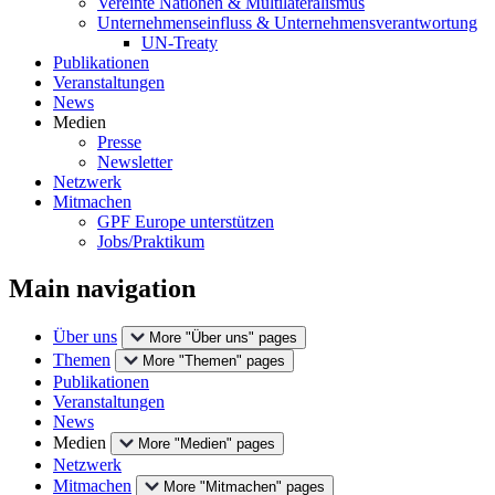
Vereinte Nationen & Multilateralismus
Unternehmenseinfluss & Unternehmensverantwortung
UN-Treaty
Publikationen
Veranstaltungen
News
Medien
Presse
Newsletter
Netzwerk
Mitmachen
GPF Europe unterstützen
Jobs/Praktikum
Main navigation
Über uns
More "Über uns" pages
Themen
More "Themen" pages
Publikationen
Veranstaltungen
News
Medien
More "Medien" pages
Netzwerk
Mitmachen
More "Mitmachen" pages