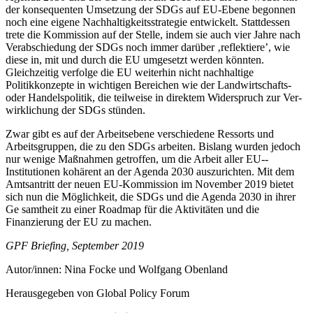
der konsequenten Umsetzung der SDGs auf EU-­Ebene begonnen
noch eine eigene Nachhaltigkeitsstrategie entwickelt. Stattdessen
trete die Kommission auf der Stelle, indem sie auch vier Jahre nach
Verabschiedung der SDGs noch immer darüber ‚reflektiere’, wie
diese in, mit und durch die EU umgesetzt werden könnten.
Gleichzeitig verfol­ge die EU weiterhin nicht­ nachhaltige
Politikkonzepte in wichtigen Bereichen wie der Landwirtschafts­-
oder Han­delspolitik, die teilweise in direktem Widerspruch zur Ver­
wirklichung der SDGs stünden.
Zwar gibt es auf der Arbeitsebene verschiedene Ressorts und
Arbeitsgruppen, die zu den SDGs arbeiten. Bislang wurden jedoch
nur wenige Maßnahmen getroffen, um die Arbeit aller EU-­
Institutionen kohärent an der Agenda 2030 auszurichten. Mit dem
Amtsantritt der neuen EU-­Kommission im November 2019 bietet
sich nun die Möglichkeit, die SDGs und die Agenda 2030 in ihrer
Ge samtheit zu einer Roadmap für die Aktivitäten und die
Finanzierung der EU zu machen.
GPF Briefing, September 2019
Autor/innen: Nina Focke und Wolfgang Obenland
Herausgegeben von Global Policy Forum