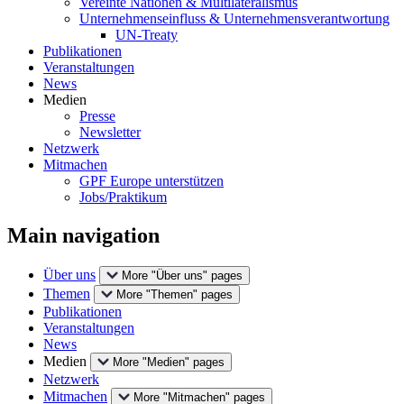
Vereinte Nationen & Multilateralismus
Unternehmenseinfluss & Unternehmensverantwortung
UN-Treaty
Publikationen
Veranstaltungen
News
Medien
Presse
Newsletter
Netzwerk
Mitmachen
GPF Europe unterstützen
Jobs/Praktikum
Main navigation
Über uns
More "Über uns" pages
Themen
More "Themen" pages
Publikationen
Veranstaltungen
News
Medien
More "Medien" pages
Netzwerk
Mitmachen
More "Mitmachen" pages