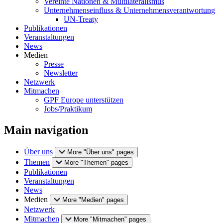
Vereinte Nationen & Multilateralismus
Unternehmenseinfluss & Unternehmensverantwortung
UN-Treaty
Publikationen
Veranstaltungen
News
Medien
Presse
Newsletter
Netzwerk
Mitmachen
GPF Europe unterstützen
Jobs/Praktikum
Main navigation
Über uns
More "Über uns" pages
Themen
More "Themen" pages
Publikationen
Veranstaltungen
News
Medien
More "Medien" pages
Netzwerk
Mitmachen
More "Mitmachen" pages