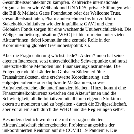
Gesundheitsarchitektur zu kämpfen. Zahlreiche internationale
Organisationen wie Weltbank und UNAIDS, private Stiftungen wie
die Bill & Melinda Gates Foundation oder der Wellcome Trust,
Gesundheitsinstituten, Pharmaunternehmen bis hin zu Multi-
Stakeholder-Initiativen wie der Impfallianz GAVI und dem
Globalen Fonds sorgen für eine wachsende Unübersichtlichkeit. Die
Weltgesundheitsorganisation (WHO) ist hier nur eine unter vielen
Akteur*innen, dabei kommt ihr eine zentrale Rolle in der
Koordinierung globaler Gesundheitspolitik zu.
Aber die Fragmentierung wächst: Jede*r Akteur*innen hat seine
eigenen Interessen, setzt unterschiedliche Schwerpunkte und nutzt
unterschiedliche Methoden und Finanzierungsinstrumente. Die
Folgen gerade für Länder im Globalen Süden: erhöhte
Transaktionskosten, eine erschwerte Koordinierung, sich
entgegenlaufende oder duplizierte Maßnahmen, sowie
Aufgabenbereiche, die unterfinanziert bleiben. Hinzu kommt eine
Finanzmittelkonkurrenz zwischen den Akteur*innen und die
Schwierigkeit, all die Initiativen mit all ihren eigenen Strukturen
extern zu monitoren und zu begleiten - durch die Zivilgesellschaft,
aber vor allem auch durch die WHO und die Regierungen selbst.
Besonders deutlich wurden die mit der fragmentierten
Akteurslandschaft einhergehenden Probleme angesichts der
unkoordinierten Reaktion auf die COVID-19-Pandemie. Die