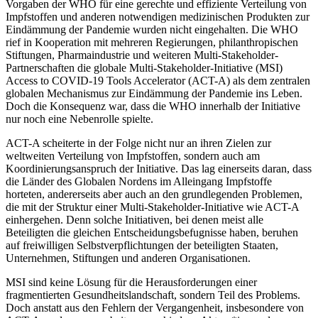
Vorgaben der WHO für eine gerechte und effiziente Verteilung von
Impfstoffen und anderen notwendigen medizinischen Produkten zur
Eindämmung der Pandemie wurden nicht eingehalten. Die WHO
rief in Kooperation mit mehreren Regierungen, philanthropischen
Stiftungen, Pharmaindustrie und weiteren Multi-Stakeholder-
Partnerschaften die globale Multi-Stakeholder-Initiative (MSI)
Access to COVID-19 Tools Accelerator (ACT-A) als dem zentralen
globalen Mechanismus zur Eindämmung der Pandemie ins Leben.
Doch die Konsequenz war, dass die WHO innerhalb der Initiative
nur noch eine Nebenrolle spielte.
ACT-A scheiterte in der Folge nicht nur an ihren Zielen zur
weltweiten Verteilung von Impfstoffen, sondern auch am
Koordinierungsanspruch der Initiative. Das lag einerseits daran, dass
die Länder des Globalen Nordens im Alleingang Impfstoffe
horteten, andererseits aber auch an den grundlegenden Problemen,
die mit der Struktur einer Multi-Stakeholder-Initiative wie ACT-A
einhergehen. Denn solche Initiativen, bei denen meist alle
Beteiligten die gleichen Entscheidungsbefugnisse haben, beruhen
auf freiwilligen Selbstverpflichtungen der beteiligten Staaten,
Unternehmen, Stiftungen und anderen Organisationen.
MSI sind keine Lösung für die Herausforderungen einer
fragmentierten Gesundheitslandschaft, sondern Teil des Problems.
Doch anstatt aus den Fehlern der Vergangenheit, insbesondere von