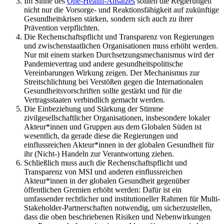
Im Sinne des
One-Health-Ansatzes
sollten die Regierungen
nicht nur die Vorsorge- und Reaktionsfähigkeit auf zukünftige
Gesundheitskrisen stärken, sondern sich auch zu ihrer
Prävention verpflichten.
Die Rechenschaftspflicht und Transparenz von Regierungen
und zwischenstaatlichen Organisationen muss erhöht werden.
Nur mit einem starken Durchsetzungsmechanismus wird der
Pandemievertrag und andere gesundheitspolitische
Vereinbarungen Wirkung zeigen. Der Mechanismus zur
Streitschlichtung bei Verstößen gegen die Internationalen
Gesundheitsvorschriften sollte gestärkt und für die
Vertragsstaaten verbindlich gemacht werden.
Die Einbeziehung und Stärkung der Stimme
zivilgesellschaftlicher Organisationen, insbesondere lokaler
Akteur*innen und Gruppen aus dem Globalen Süden ist
wesentlich, da gerade diese die Regierungen und
einflussreichen Akteur*innen in der globalen Gesundheit für
ihr (Nicht-) Handeln zur Verantwortung ziehen.
Schließlich muss auch die Rechenschaftspflicht und
Transparenz von MSI und anderen einflussreichen
Akteur*innen in der globalen Gesundheit gegenüber
öffentlichen Gremien erhöht werden: Dafür ist ein
umfassender rechtlicher und institutioneller Rahmen für Multi-
Stakeholder-Partnerschaften notwendig, um sicherzustellen,
dass die oben beschriebenen Risiken und Nebenwirkungen