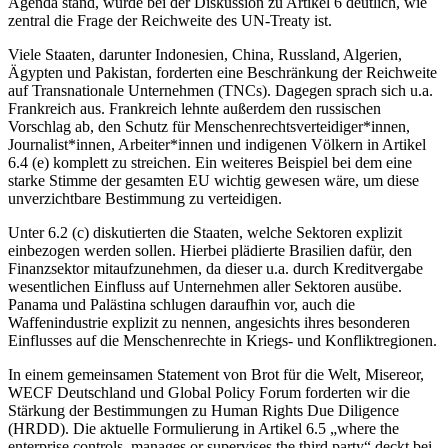
Agenda stand, wurde bei der Diskussion zu Artikel 6 deutlich, wie
zentral die Frage der Reichweite des UN-Treaty ist.
Viele Staaten, darunter Indonesien, China, Russland, Algerien,
Ägypten und Pakistan, forderten eine Beschränkung der Reichweite
auf Transnationale Unternehmen (TNCs). Dagegen sprach sich u.a.
Frankreich aus. Frankreich lehnte außerdem den russischen
Vorschlag ab, den Schutz für Menschenrechtsverteidiger*innen,
Journalist*innen, Arbeiter*innen und indigenen Völkern in Artikel
6.4 (e) komplett zu streichen. Ein weiteres Beispiel bei dem eine
starke Stimme der gesamten EU wichtig gewesen wäre, um diese
unverzichtbare Bestimmung zu verteidigen.
Unter 6.2 (c) diskutierten die Staaten, welche Sektoren explizit
einbezogen werden sollen. Hierbei plädierte Brasilien dafür, den
Finanzsektor mitaufzunehmen, da dieser u.a. durch Kreditvergabe
wesentlichen Einfluss auf Unternehmen aller Sektoren ausübe.
Panama und Palästina schlugen daraufhin vor, auch die
Waffenindustrie explizit zu nennen, angesichts ihres besonderen
Einflusses auf die Menschenrechte in Kriegs- und Konfliktregionen.
In einem gemeinsamen Statement von Brot für die Welt, Misereor,
WECF Deutschland und Global Policy Forum forderten wir die
Stärkung der Bestimmungen zu Human Rights Due Diligence
(HRDD). Die aktuelle Formulierung in Artikel 6.5 „where the
enterprise controls, manages or supervises the third party“ deckt bei