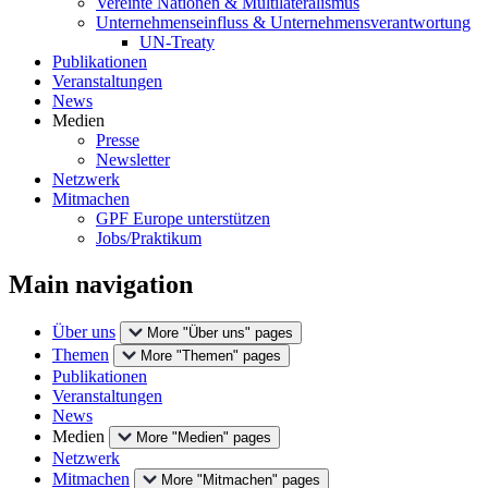
Vereinte Nationen & Multilateralismus
Unternehmenseinfluss & Unternehmensverantwortung
UN-Treaty
Publikationen
Veranstaltungen
News
Medien
Presse
Newsletter
Netzwerk
Mitmachen
GPF Europe unterstützen
Jobs/Praktikum
Main navigation
Über uns
More "Über uns" pages
Themen
More "Themen" pages
Publikationen
Veranstaltungen
News
Medien
More "Medien" pages
Netzwerk
Mitmachen
More "Mitmachen" pages