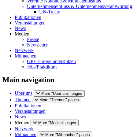
Vereinte Nationen & Multilateralismus
Unternehmenseinfluss & Unternehmensverantwortung
UN-Treaty
Publikationen
Veranstaltungen
News
Medien
Presse
Newsletter
Netzwerk
Mitmachen
GPF Europe unterstützen
Jobs/Praktikum
Main navigation
Über uns
More "Über uns" pages
Themen
More "Themen" pages
Publikationen
Veranstaltungen
News
Medien
More "Medien" pages
Netzwerk
Mitmachen
More "Mitmachen" pages