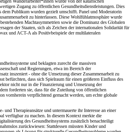
rtigen Wanderarbeiter*innen wurde von der katarischen
ertigen Zugang zu öffentlichen Gesundheitsdienstleistungen. Dies
 dem Publikum wurden gezielt umschifft. Panel und Moderatorin
er Zusammenarbeit zu hinterlassen. Diese Wohlfühlatmosphäre wurde
e bestehenden Machtasymmetrien sowie die Dominanz des Globalen
agen der Staaten, sich als Zeichen der internationalen Solidarität für
vax und ACT-A als Positivbeispiele der multilateralen
undheitssysteme und beklagten zurecht die massiven
ssenschaft und Regierungen, etwa im Bereich der
nsatz inszeniert - ohne die Umsetzung dieser Zusammenarbeit zu
st befürchten, dass sich Spielraum für einen größeren Einfluss des
tsektor nicht nur in die Finanzierung und Umsetzung der
 forderten sie, dass für die Zuteilung von öffentlichen
von vornherein verpflichtend gemacht werden, um echte globale
e- und Therapieansätze und untermauerte ihr Interesse an einer
bal verfügbar zu machen. In diesem Kontext merkte die
italisierung des Gesundheitssystems zusätzlich benachteiligt
snahmslos zurückwiesen: Stattdessen müssten Kinder und
erungen als Lösung für strukturelle Gesundheitsprobleme wurden