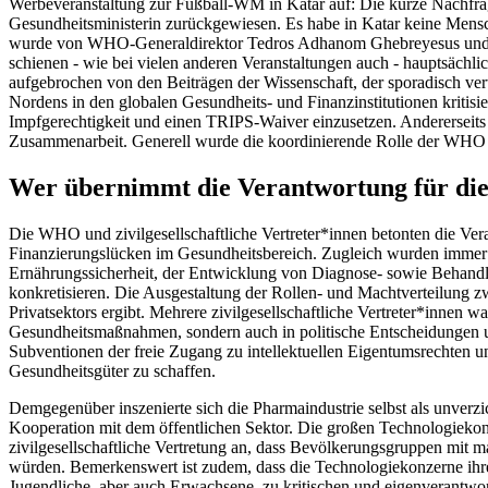
Werbeveranstaltung zur Fußball-WM in Katar auf: Die kurze Nachfra
Gesundheitsministerin zurückgewiesen. Es habe in Katar keine Mensc
wurde von WHO-Generaldirektor Tedros Adhanom Ghebreyesus und den
schienen - wie bei vielen anderen Veranstaltungen auch - hauptsächli
aufgebrochen von den Beiträgen der Wissenschaft, der sporadisch ver
Nordens in den globalen Gesundheits- und Finanzinstitutionen kritisie
Impfgerechtigkeit und einen TRIPS-Waiver einzusetzen. Andererseits 
Zusammenarbeit. Generell wurde die koordinierende Rolle der WHO in 
Wer übernimmt die Verantwortung für die
Die WHO und zivilgesellschaftliche Vertreter*innen betonten die Ve
Finanzierungslücken im Gesundheitsbereich. Zugleich wurden immer w
Ernährungssicherheit, der Entwicklung von Diagnose- sowie Behandlu
konkretisieren. Die Ausgestaltung der Rollen- und Machtverteilung zw
Privatsektors ergibt. Mehrere zivilgesellschaftliche Vertreter*innen 
Gesundheitsmaßnahmen, sondern auch in politische Entscheidungen u
Subventionen der freie Zugang zu intellektuellen Eigentumsrechten u
Gesundheitsgüter zu schaffen.
Demgegenüber inszenierte sich die Pharmaindustrie selbst als unverzi
Kooperation mit dem öffentlichen Sektor. Die großen Technologiekon
zivilgesellschaftliche Vertretung an, dass Bevölkerungsgruppen mit m
würden. Bemerkenswert ist zudem, dass die Technologiekonzerne ihr
Jugendliche, aber auch Erwachsene, zu kritischen und eigenverantwo