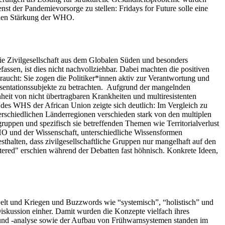
st der Pandemievorsorge zu stellen: Fridays for Future solle eine
ellen Stärkung der WHO.
e Zivilgesellschaft aus dem Globalen Süden und besonders
assen, ist dies nicht nachvollziehbar. Dabei machten die positiven
ucht: Sie zogen die Politiker*innen aktiv zur Verantwortung und
präsentationssubjekte zu betrachten. Aufgrund der mangelnden
eit von nicht übertragbaren Krankheiten und multiresistenten
des WHS der African Union zeigte sich deutlich: Im Vergleich zu
erschiedlichen Länderregionen verschieden stark von den multiplen
ruppen und spezifisch sie betreffenden Themen wie Territorialverlust
WHO und der Wissenschaft, unterschiedliche Wissensformen
sthalten, dass zivilgesellschaftliche Gruppen nur mangelhaft auf den
ered" erschien während der Debatten fast höhnisch. Konkrete Ideen,
elt und Kriegen und Buzzwords wie “systemisch”, “holistisch” und
Diskussion einher. Damit wurden die Konzepte vielfach ihres
ng und -analyse sowie der Aufbau von Frühwarnsystemen standen im