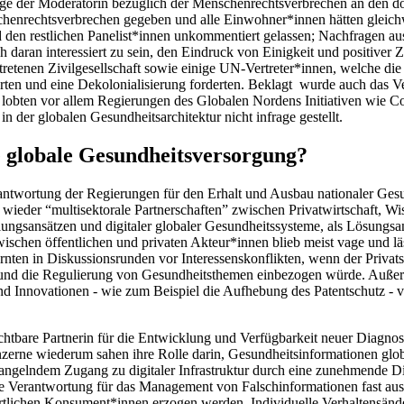
ge der Moderatorin bezüglich der Menschenrechtsverbrechen an den do
henrechtsverbrechen gegeben und alle Einwohner*innen hätten gleichw
 restlichen Panelist*innen unkommentiert gelassen; Nachfragen aus
ch daran interessiert zu sein, den Eindruck von Einigkeit und positiv
tretenen Zivilgesellschaft sowie
einige UN-Vertreter*innen
, welche di
rten und eine Dekolonialisierung forderten. Beklagt wurde auch das Vers
lobten vor allem Regierungen des Globalen Nordens Initiativen wie Co
der globalen Gesundheitsarchitektur nicht infrage gestellt.
 globale Gesundheitsversorgung?
rantwortung der Regierungen für den Erhalt und Ausbau nationaler Ges
ieder “multisektorale Partnerschaften” zwischen Privatwirtschaft, Wi
ngsansätzen und digitaler globaler Gesundheitssysteme, als Lösungsa
ischen öffentlichen und privaten Akteur*innen blieb meist vage und läs
warnten in Diskussionsrunden vor Interessenskonflikten, wenn der Priva
nd die Regulierung von Gesundheitsthemen einbezogen würde. Außerdem
nd Innovationen - wie zum Beispiel die Aufhebung des Patentschutz - 
chtbare Partnerin für die Entwicklung und Verfügbarkeit neuer Diagnos
zerne wiederum sahen ihre Rolle darin, Gesundheitsinformationen glo
angelndem Zugang zu digitaler Infrastruktur durch eine zunehmende Dig
e Verantwortung für das Management von Falschinformationen fast au
rtlichen Konsument*innen erzogen werden. Individuelle Verhaltensänd