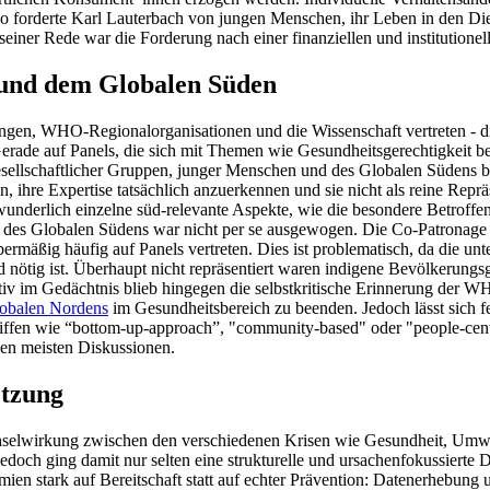
 So forderte Karl Lauterbach von jungen Menschen, ihr Leben in den Dien
einer Rede war die Forderung nach einer finanziellen und institution
 und dem Globalen Süden
en, WHO-Regionalorganisationen und die Wissenschaft vertreten - di
erade auf Panels, die sich mit Themen wie Gesundheitsgerechtigkeit bef
ellschaftlicher Gruppen, junger Menschen und des Globalen Südens bra
en, ihre Expertise tatsächlich anzuerkennen und sie nicht als reine Re
derlich einzelne süd-relevante Aspekte, wie die besondere Betroffenh
 des Globalen Südens war nicht per se ausgewogen. Die Co-Patronage 
mäßig häufig auf Panels vertreten. Dies ist problematisch, da die unt
nötig ist. Überhaupt nicht repräsentiert waren indigene Bevölkerungsg
tiv im Gedächtnis blieb hingegen die selbstkritische Erinnerung der 
lobalen Nordens
im Gesundheitsbereich zu beenden. Jedoch lässt sich fe
iffen wie “bottom-up-approach”, "community-based" oder "people-cent
 den meisten Diskussionen.
etzung
echselwirkung zwischen den verschiedenen Krisen wie Gesundheit, Umw
edoch ging damit nur selten eine strukturelle und ursachenfokussierte 
mien stark auf Bereitschaft statt auf echter Prävention: Datenerhebu