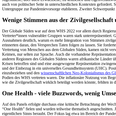
auch von politischer Seite in unterschiedlichen Kontexten gefordert.
Untergruppe zur Pandemievorsorge etablieren. Zweiter Schwerpunkt s
Wenige Stimmen aus der Zivilgesellschaft
Der Globale Süden war auf dem WHS 2022 vor allem durch Regierung
Vertreter*innen vulnerabler Gruppen waren stark unterrepräsentiert. G
Ausnahmen deutlich, warum es mehr Integration von Stimmen zivilges
erinnerten daran, den Versprechen Taten folgen zu lassen. Sie fordert
Vertretung von Menschen aus dem Globalen Süden, kamen nicht verwun
Keimen, nur selten zur Sprache. Auch die vorhandene Repräsentation
anderen Regionen des Globalen Südens waren afrikanische Länder über
Krisen betroffen sind und eine ausgewogene Repräsentation zwingend 
und der Einbezug in ein universelles Gesundheitssystem (UHC). Posi
einzubeziehen und den
wissenschaftlichen Neo-Kolonialismus des G
Podien des WHS vertreten waren. Die inflationäre Nutzung von Begr
wie die Zivilgesellschaft wirklich beteiligt werden könnte, fehlten in
One Health - viele Buzzwords, wenig Ums
Auf den Panels erfolgte durchaus eine kritische Betrachtung der W
“One Health” fielen und wurden teilweise thematisch angeschnitten. J
eigentlichen Sinns beraubt. Der Fokus lag etwa im Bereich der Pande