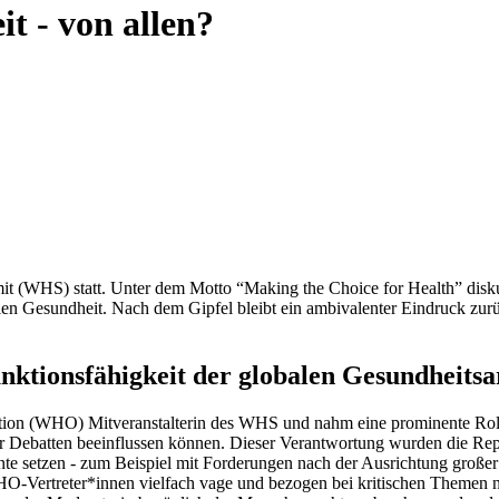
t - von allen?
 (WHS) statt. Unter dem Motto “Making the Choice for Health” diskutie
alen Gesundheit. Nach dem Gipfel bleibt ein ambivalenter Eindruck zu
nktionsfähigkeit der globalen Gesundheitsa
tion (WHO) Mitveranstalterin des WHS und nahm eine prominente Rolle a
 Debatten beeinflussen können. Dieser Verantwortung wurden die Reprä
 setzen - zum Beispiel mit Forderungen nach der Ausrichtung großer
WHO-Vertreter*innen vielfach vage und bezogen bei kritischen Themen nu