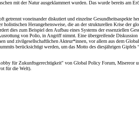
chen mit der Natur ausgeklammert wurden. Das wurde bereits am Eröff
 getrennt voneinander diskutiert und einzelne Gesundheitsaspekte he
r holistischen Herangehensweise, die an der strukturellen Krise der gl
ordert dies zum Beispiel den Aufbau eines Systems der essenziellen G
usrottung von Polio, in Angriff nimmt. Eine übergreifende Diskussion s
n und zivilgesellschaftlichen Akteur*innen, vor allem aus dem Globalen
Summits berücksichtigt werden, um das Motto des diesjährigen Gipfels 
by für Zukunftsgerechtigkeit" von Global Policy Forum, Misereor und
t für die Welt).