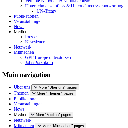
Vereinte Nationen & Multilateralismus
Unternehmenseinfluss & Unternehmensverantwortung
UN-Treaty
Publikationen
Veranstaltungen
News
Medien
Presse
Newsletter
Netzwerk
Mitmachen
GPF Europe unterstützen
Jobs/Praktikum
Main navigation
Über uns
More "Über uns" pages
Themen
More "Themen" pages
Publikationen
Veranstaltungen
News
Medien
More "Medien" pages
Netzwerk
Mitmachen
More "Mitmachen" pages