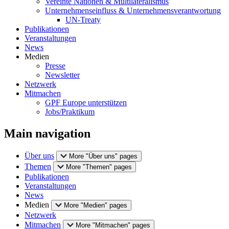
Vereinte Nationen & Multilateralismus
Unternehmenseinfluss & Unternehmensverantwortung
UN-Treaty
Publikationen
Veranstaltungen
News
Medien
Presse
Newsletter
Netzwerk
Mitmachen
GPF Europe unterstützen
Jobs/Praktikum
Main navigation
Über uns
More "Über uns" pages
Themen
More "Themen" pages
Publikationen
Veranstaltungen
News
Medien
More "Medien" pages
Netzwerk
Mitmachen
More "Mitmachen" pages